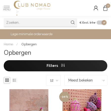
0
MENU
€
Excl. btw
Lage minimale orderwaarde
Home
/
Opbergen
Opbergen
Filters
-30%