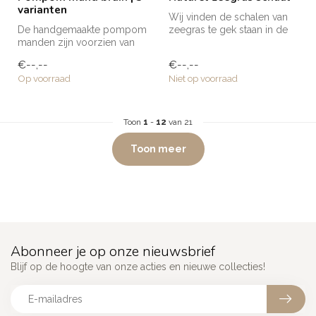
varianten
Wij vinden de schalen van
De handgemaakte pompom
zeegras te gek staan in de
manden zijn voorzien van
keuken of eettafel als groe...
meerdere pompoms en zijn
€--,--
€--,--
ideaal ...
Op voorraad
Niet op voorraad
Toon
1
-
12
van 21
Toon meer
Abonneer je op onze nieuwsbrief
Blijf op de hoogte van onze acties en nieuwe collecties!