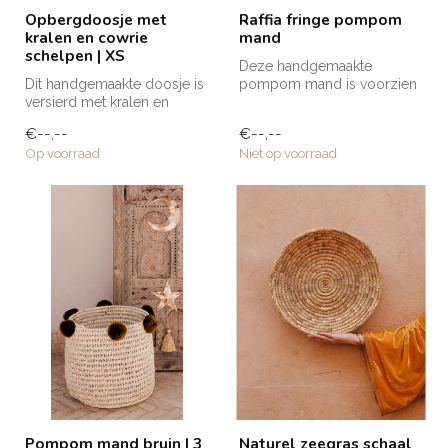
Opbergdoosje met
Raffia fringe pompom
kralen en cowrie
mand
schelpen | XS
Deze handgemaakte
Dit handgemaakte doosje is
pompom mand is voorzien
versierd met kralen en
van raffia fringes en raffia
cowrie schelpen en is
pompoms. ...
€--,--
€--,--
voorzien...
Op voorraad
Niet op voorraad
Pompom mand bruin | 3
Naturel zeegras schaal