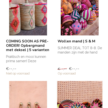
COMING SOON AS PRE-
Wollen mand | S & M
ORDER! Opbergmand
SUMMER DEAL TOT 8-8. De
met deksel | 5 varianten
manden zijn met de hand
Praktisch en mooi kunnen
gemaakt in Marokko en
prima samen! Deze
krijgen h...
opbergmand met deksel is
€--,--
€--,--
€--,--
groot van fo...
Niet op voorraad
Op voorraad