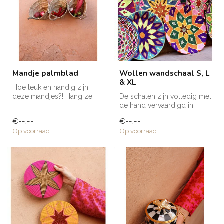
Mandje palmblad
Wollen wandschaal S, L
& XL
Hoe leuk en handig zijn
deze mandjes?! Hang ze
De schalen zijn volledig met
aan onze mooie wandhaken
de hand vervaardigd in
en gebru...
Marokko. Elke schaal krijgt ...
€--,--
€--,--
Op voorraad
Op voorraad