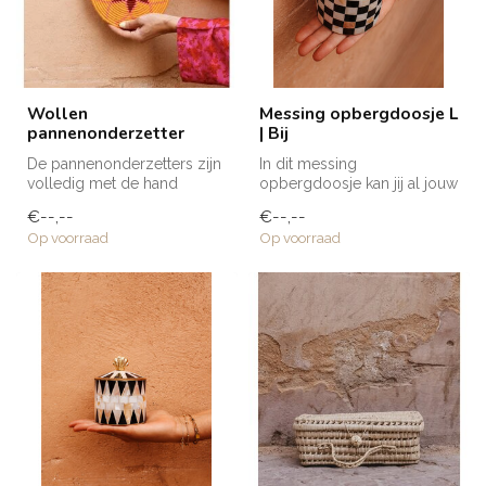
Wollen
Messing opbergdoosje L
pannenonderzetter
| Bij
De pannenonderzetters zijn
In dit messing
volledig met de hand
opbergdoosje kan jij al jouw
vervaardigd in Marokko.
kleine en mooiste treasures
€--,--
€--,--
Elke ond...
in bewar...
Op voorraad
Op voorraad