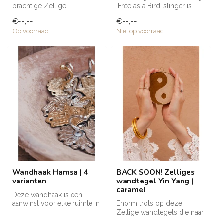
prachtige Zellige
'Free as a Bird' slinger is
wandtegels die naar mijn
naar ons eigen ontwerp
€--,--
€--,--
eigen ontwerp zij...
gemaa...
Op voorraad
Niet op voorraad
Wandhaak Hamsa | 4
BACK SOON! Zelliges
varianten
wandtegel Yin Yang |
caramel
Deze wandhaak is een
aanwinst voor elke ruimte in
Enorm trots op deze
huis; in de badkamer,
Zellige wandtegels die naar