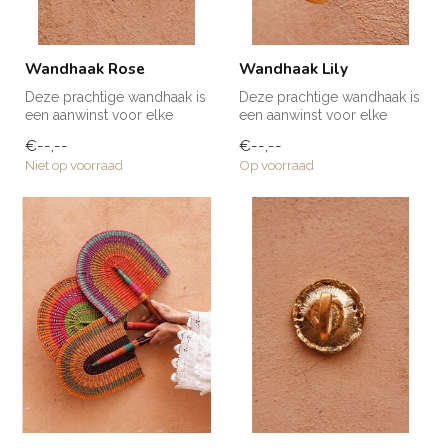
Wandhaak Rose
Wandhaak Lily
Deze prachtige wandhaak is
Deze prachtige wandhaak is
een aanwinst voor elke
een aanwinst voor elke
ruimte in huis! Voor een
ruimte in huis! Voor een
€--,--
€--,--
handd...
handd...
Niet op voorraad
Op voorraad