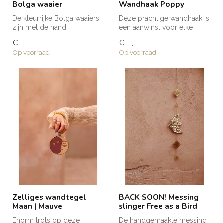
Bolga waaier
Wandhaak Poppy
De kleurrijke Bolga waaiers
Deze prachtige wandhaak is
zijn met de hand
een aanwinst voor elke
vervaardigd van olifantsgras
ruimte in huis! Voor een
€--,--
€--,--
en af...
handd...
Op voorraad
Op voorraad
Zelliges wandtegel
BACK SOON! Messing
Maan | Mauve
slinger Free as a Bird
Enorm trots op deze
De handgemaakte messing