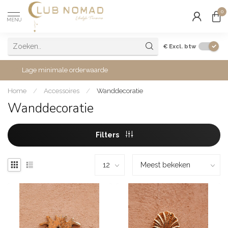
0
MENU
€
Excl. btw
Lage minimale orderwaarde
Home
/
Accessoires
/
Wanddecoratie
Wanddecoratie
Filters