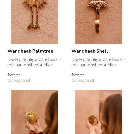
Wandhaak Palmtree
Wandhaak Shell
Deze prachtige wandhaak is
Deze prachtige wandhaak is
een aanwinst voor elke
een aanwinst voor elke
ruimte in huis! Voor een
ruimte in huis! Voor een
€--,--
€--,--
handd...
handd...
Op voorraad
Op voorraad