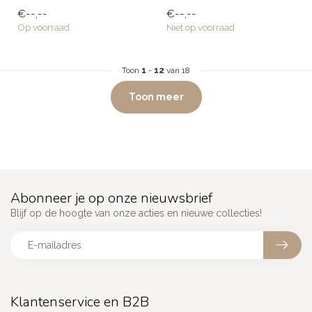
keuken, ...
Club Nomads eigen
€--,--
€--,--
ontwerp zijn g...
Op voorraad
Niet op voorraad
Toon
1
-
12
van 18
Toon meer
Abonneer je op onze nieuwsbrief
Blijf op de hoogte van onze acties en nieuwe collecties!
Klantenservice en B2B