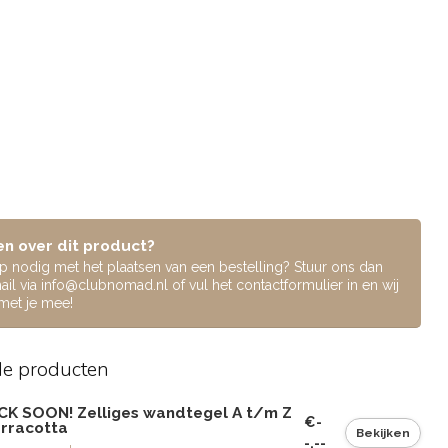
n over dit product?
lp nodig met het plaatsen van een bestelling? Stuur ons dan
ail via
info@clubnomad.nl
of vul het contactformulier in en wij
 met je mee!
de producten
CK SOON! Zelliges wandtegel A t/m Z
€-
erracotta
Bekijken
-,--