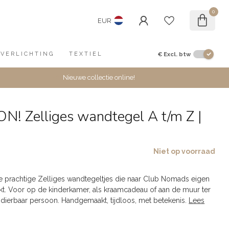
0
EUR
€
Excl. btw
VERLICHTING
TEXTIEL
Nieuwe collectie online!
! Zelliges wandtegel A t/m Z |
Niet op voorraad
e prachtige Zelliges wandtegeltjes die naar Club Nomads eigen
t. Voor op de kinderkamer, als kraamcadeau of aan de muur ter
 dierbaar persoon. Handgemaakt, tijdloos, met betekenis.
Lees