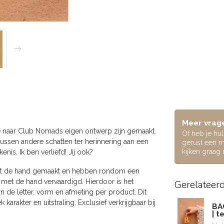
Meer vrage
ie naar Club Nomads eigen ontwerp zijn gemaakt.
Of heb je hu
ussen andere schatten ter herinnering aan een
gerust een m
kijken graag
is. Ik ben verliefd! Jij ook?
 met de hand gemaakt en hebben rondom een
met de hand vervaardigd. Hierdoor is het
Gerelateer
an de letter, vorm en afmeting per product. Dit
arakter en uitstraling. Exclusief verkrijgbaar bij
BA
| t