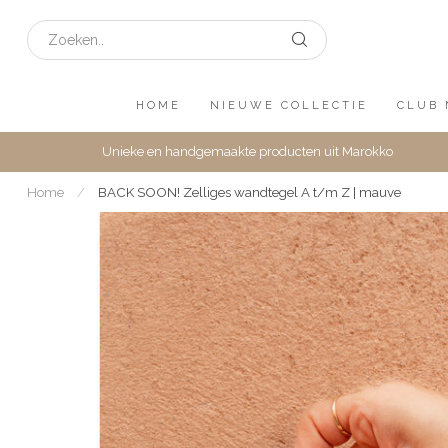
HOME
NIEUWE COLLECTIE
CLUB 
Unieke en handgemaakte producten uit Marokko
Home
/
BACK SOON! Zelliges wandtegel A t/m Z | mauve