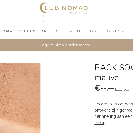
NOMAD COLLECTION
OPBERGEN
ACCESSOIRES
Lage minimale orderwaarde
BACK SOON
mauve
€--,--
Excl. btw
Enorm trots op dez
ontwerp zijn gemaak
herinnering aan een
meer
.