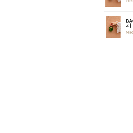
Niet
BA
Z |
Niet