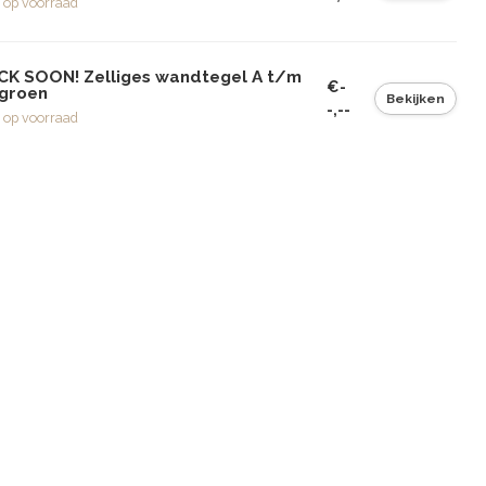
 op voorraad
CK SOON! Zelliges wandtegel A t/m
€-
 groen
Bekijken
-,--
 op voorraad