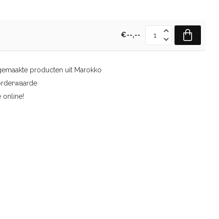
€--,--
gemaakte producten uit Marokko
orderwaarde
 online!