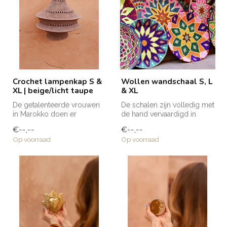
Crochet lampenkap S &
Wollen wandschaal S, L
XL | beige/licht taupe
& XL
De getalenteerde vrouwen
De schalen zijn volledig met
in Marokko doen er
de hand vervaardigd in
gemiddeld 2-4 dagen over
Marokko. Elke schaal krijgt ...
€--,--
€--,--
een gehaakt...
Op voorraad
Op voorraad