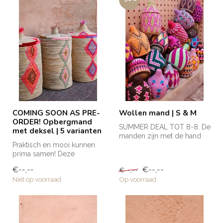
COMING SOON AS PRE-
Wollen mand | S & M
ORDER! Opbergmand
SUMMER DEAL TOT 8-8. De
met deksel | 5 varianten
manden zijn met de hand
Praktisch en mooi kunnen
gemaakt in Marokko en
prima samen! Deze
krijgen h...
opbergmand met deksel is
€--,--
€--,--
€--,--
groot van fo...
Niet op voorraad
Op voorraad