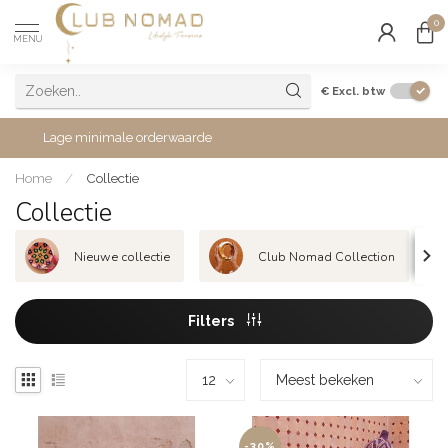
0
MENU
€
Excl. btw
Lage minimale orderwaarde
Home
/
Collectie
Collectie
Nieuwe collectie
Club Nomad Collection
Filters
-30%