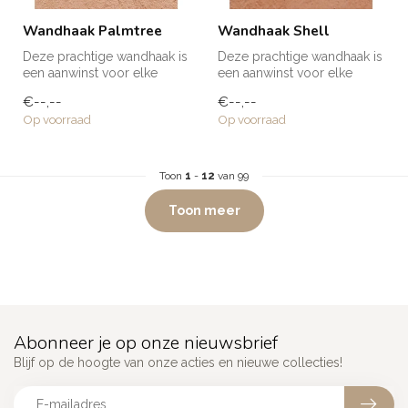
Wandhaak Palmtree
Wandhaak Shell
Deze prachtige wandhaak is
Deze prachtige wandhaak is
een aanwinst voor elke
een aanwinst voor elke
ruimte in huis! Voor een
ruimte in huis! Voor een
€--,--
€--,--
handd...
handd...
Op voorraad
Op voorraad
Toon
1
-
12
van 99
Toon meer
Abonneer je op onze nieuwsbrief
Blijf op de hoogte van onze acties en nieuwe collecties!