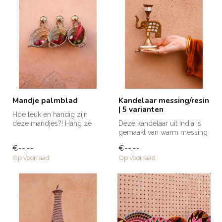
Mandje palmblad
Kandelaar messing/resin
| 5 varianten
Hoe leuk en handig zijn
deze mandjes?! Hang ze
Deze kandelaar uit India is
aan onze mooie wandhaken
gemaakt van warm messing
en gebru...
met resin, maar wat hem
€--,--
€--,--
ech...
Op voorraad
Op voorraad