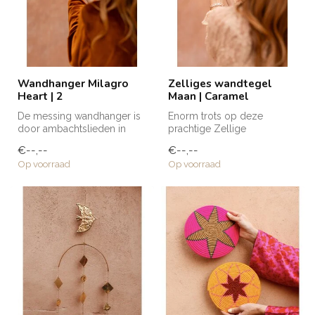
Wandhanger Milagro
Zelliges wandtegel
Heart | 2
Maan | Caramel
De messing wandhanger is
Enorm trots op deze
door ambachtslieden in
prachtige Zellige
Marokko met de hand
wandtegels die naar mijn
€--,--
€--,--
vervaardigd....
eigen ontwerp zij...
Op voorraad
Op voorraad