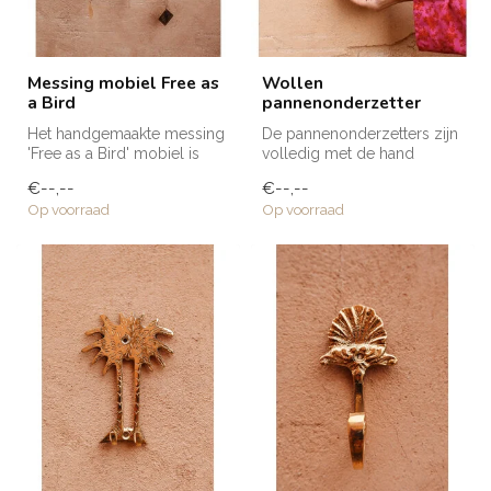
Messing mobiel Free as
Wollen
a Bird
pannenonderzetter
Het handgemaakte messing
De pannenonderzetters zijn
'Free as a Bird' mobiel is
volledig met de hand
naar ons eigen ontwerp
vervaardigd in Marokko.
€--,--
€--,--
gemaa...
Elke ond...
Op voorraad
Op voorraad