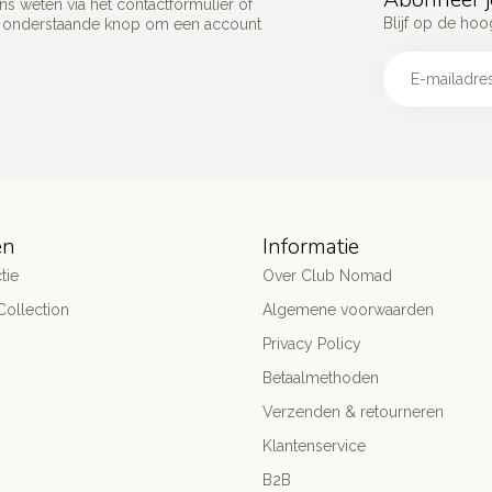
s weten via het contactformulier of
Blijf op de hoo
p onderstaande knop om een account
ën
Informatie
tie
Over Club Nomad
ollection
Algemene voorwaarden
Privacy Policy
Betaalmethoden
Verzenden & retourneren
Klantenservice
B2B