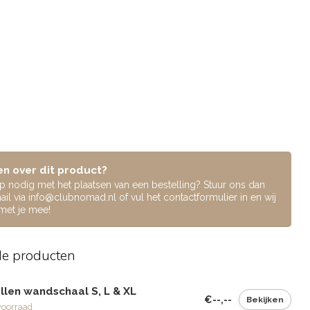
n over dit product?
lp nodig met het plaatsen van een bestelling? Stuur ons dan
ail via
info@clubnomad.nl
of vul het contactformulier in en wij
 met je mee!
de producten
llen wandschaal S, L & XL
€--,--
Bekijken
voorraad