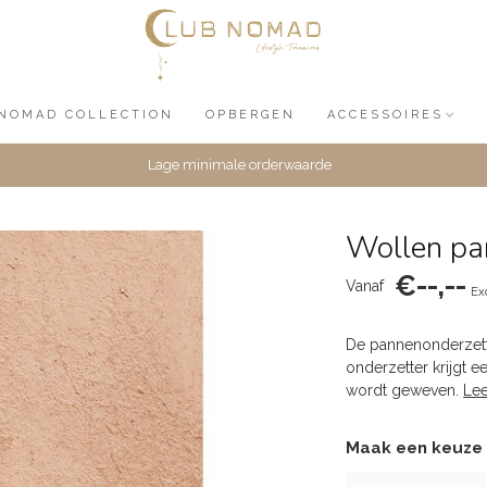
NOMAD COLLECTION
OPBERGEN
ACCESSOIRES
Lage minimale orderwaarde
Wollen pa
€--,--
Vanaf
Ex
De pannenonderzette
onderzetter krijgt 
wordt geweven.
Le
Maak een keuze