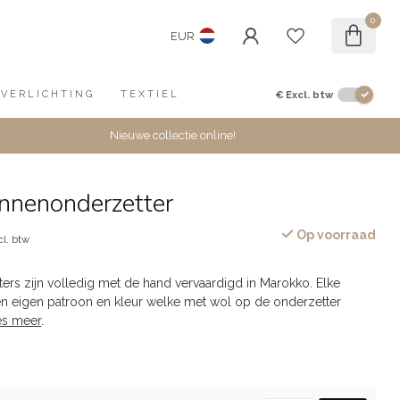
0
EUR
€
Excl. btw
VERLICHTING
TEXTIEL
Nieuwe collectie online!
nnenonderzetter
Op voorraad
cl. btw
rs zijn volledig met de hand vervaardigd in Marokko. Elke
een eigen patroon en kleur welke met wol op de onderzetter
es meer
.