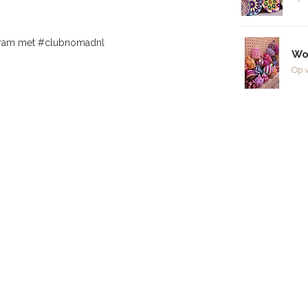
agram met #clubnomadnl
Wo
Op 