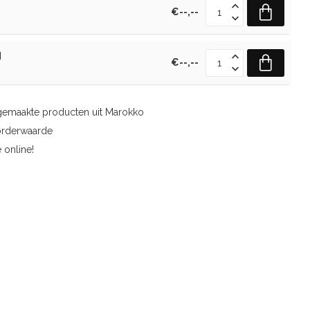
€--,--
M
€--,--
gemaakte producten uit Marokko
orderwaarde
 online!