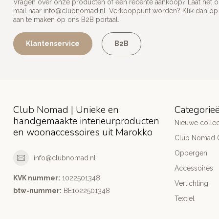
Vragen over onze producten of een recente aankoop? Laat het on
mail naar
info@clubnomad.nl
. Verkooppunt worden? Klik dan o
aan te maken op ons B2B portaal.
Klantenservice
B2B
Club Nomad | Unieke en
Categorie
handgemaakte interieurproducten
Nieuwe collec
en woonaccessoires uit Marokko
Club Nomad C
Opbergen
info@clubnomad.nl
Accessoires
KVK nummer:
1022501348
Verlichting
btw-nummer:
BE1022501348
Textiel