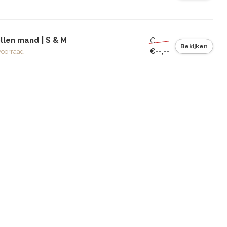
llen mand | S & M
€--,--
Bekijken
€--,--
voorraad