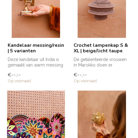
Kandelaar messing/resin
Crochet lampenkap S &
| 5 varianten
XL | beige/licht taupe
Deze kandelaar uit India is
De getalenteerde vrouwen
gemaakt van warm messing
in Marokko doen er
met resin, maar wat hem
gemiddeld 2-4 dagen over
€--,--
€--,--
ech...
een gehaakt...
Op voorraad
Op voorraad