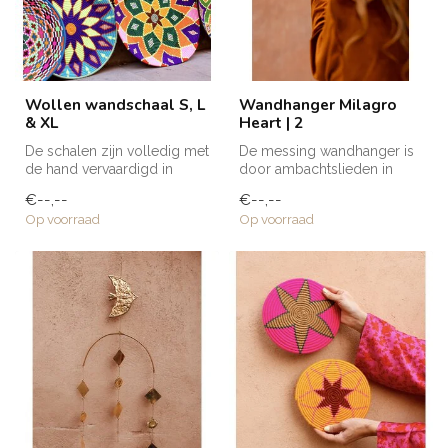
Wollen wandschaal S, L
Wandhanger Milagro
& XL
Heart | 2
De schalen zijn volledig met
De messing wandhanger is
de hand vervaardigd in
door ambachtslieden in
Marokko. Elke schaal krijgt ...
Marokko met de hand
€--,--
€--,--
vervaardigd....
Op voorraad
Op voorraad