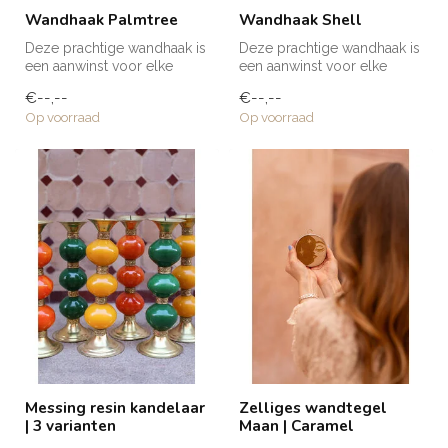
Wandhaak Palmtree
Wandhaak Shell
Deze prachtige wandhaak is
Deze prachtige wandhaak is
een aanwinst voor elke
een aanwinst voor elke
ruimte in huis! Voor een
ruimte in huis! Voor een
€--,--
€--,--
handd...
handd...
Op voorraad
Op voorraad
Messing resin kandelaar
Zelliges wandtegel
| 3 varianten
Maan | Caramel