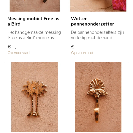
Messing mobiel Free as
Wollen
a Bird
pannenonderzetter
Het handgemaakte messing
De pannenonderzetters zijn
'Free as a Bird' mobiel is
volledig met de hand
naar ons eigen ontwerp
vervaardigd in Marokko.
€--,--
€--,--
gemaa...
Elke ond...
Op voorraad
Op voorraad