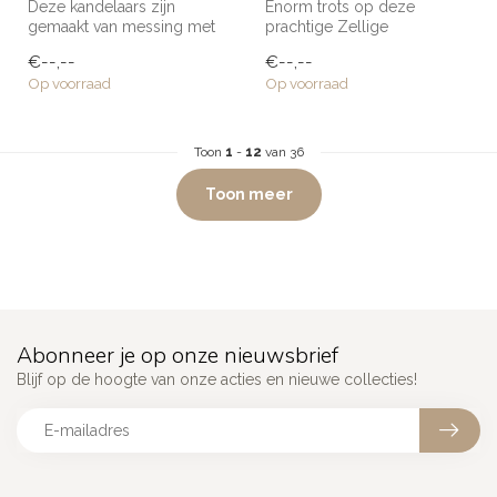
Deze kandelaars zijn
Enorm trots op deze
gemaakt van messing met
prachtige Zellige
resin door een familie in
wandtegels die naar mijn
€--,--
€--,--
Marokko. ...
eigen ontwerp zij...
Op voorraad
Op voorraad
Toon
1
-
12
van 36
Toon meer
Abonneer je op onze nieuwsbrief
Blijf op de hoogte van onze acties en nieuwe collecties!