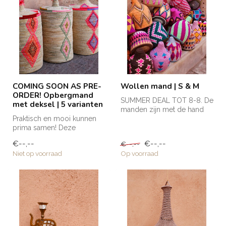
COMING SOON AS PRE-
Wollen mand | S & M
ORDER! Opbergmand
SUMMER DEAL TOT 8-8. De
met deksel | 5 varianten
manden zijn met de hand
Praktisch en mooi kunnen
gemaakt in Marokko en
prima samen! Deze
krijgen h...
opbergmand met deksel is
€--,--
€--,--
€--,--
groot van fo...
Niet op voorraad
Op voorraad