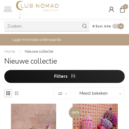
0
MENU
€
Excl. btw
Lage minimale orderwaarde
Home
/
Nieuwe collectie
Nieuwe collectie
Filters
-30%