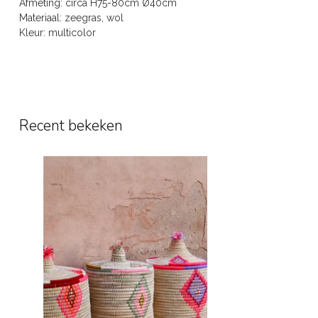
Afmeting: circa H75-80cm Ø40cm
Materiaal: zeegras, wol
Kleur: multicolor
Recent bekeken