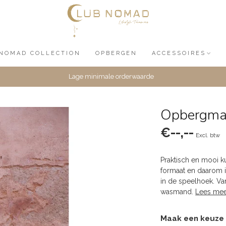
NOMAD COLLECTION
OPBERGEN
ACCESSOIRES
Lage minimale orderwaarde
Opbergman
€--,--
Excl. btw
Praktisch en mooi 
formaat en daarom 
in de speelhoek. Van
wasmand.
Lees mee
Maak een keuze