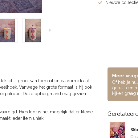
Nieuwe collectie
Meer vrage
ksel is groot van formaat en daarom ideaal
Of heb je hu
eelhoek. Vanwege het grote formaat is hij ook
gerust een m
kijken graag
mooi patroon. Deze opbergmand mag gezien
ardigd. Hierdoor is het mogelijk dat er kleine
Gerelateer
maakt ieder item uniek.
Wo
Op 