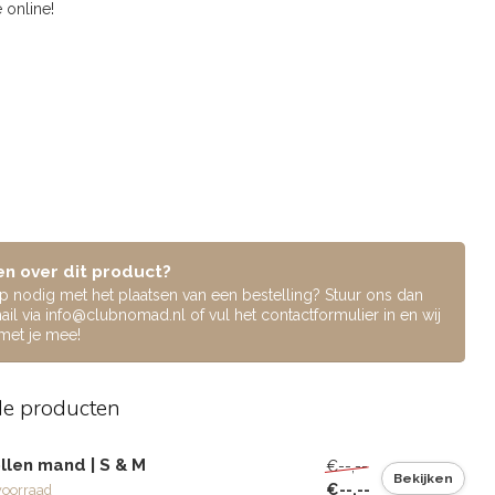
 online!
n over dit product?
lp nodig met het plaatsen van een bestelling? Stuur ons dan
ail via
info@clubnomad.nl
of vul het contactformulier in en wij
 met je mee!
de producten
llen mand | S & M
€--,--
Bekijken
€--,--
voorraad