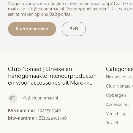
Vragen over onze producten of een recente aankoop? Laat het on
mail naar
info@clubnomad.nl
. Verkooppunt worden? Klik dan o
aan te maken op ons B2B portaal.
Klantenservice
B2B
Club Nomad | Unieke en
Categorie
handgemaakte interieurproducten
Nieuwe collec
en woonaccessoires uit Marokko
Club Nomad C
Opbergen
info@clubnomad.nl
Accessoires
KVK nummer:
1022501348
Verlichting
btw-nummer:
BE1022501348
Textiel