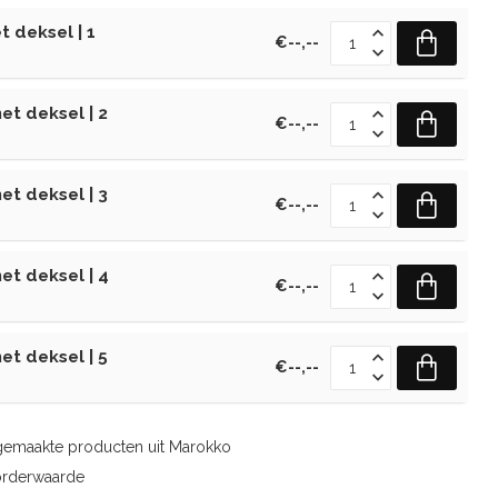
 deksel | 1
€--,--
t deksel | 2
€--,--
t deksel | 3
€--,--
t deksel | 4
€--,--
t deksel | 5
€--,--
gemaakte producten uit Marokko
orderwaarde