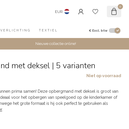
0
EUR
€
Excl. btw
VERLICHTING
TEXTIEL
Nieuwe collectie online!
d met deksel | 5 varianten
Niet op voorraad
kunnen prima samen! Deze opbergmand met deksel is groot van
ideaal voor het opbergen van speelgoed op de kinderkamer of
wege het grote formaat is hij ook perfect te gebruiken als
r
.