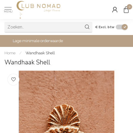
0
MENU
€
Excl. btw
Lage minimale orderwaarde
Home
/
Wandhaak Shell
Wandhaak Shell