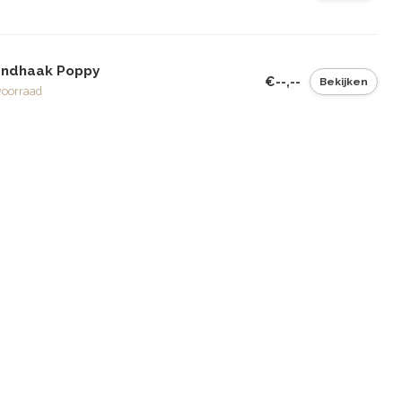
ndhaak Poppy
€--,--
Bekijken
voorraad