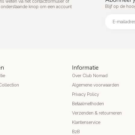
s weten via het contactformulier of
Blijf op de hoo
p onderstaande knop om een account
ën
Informatie
tie
Over Club Nomad
ollection
Algemene voorwaarden
Privacy Policy
Betaalmethoden
Verzenden & retourneren
Klantenservice
B2B