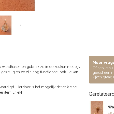
Meer vrage
 wandhaken en gebruik ze in de keuken met bijv.
Of heb je hu
 gezellig en ze zijn nog functioneel ook. Je kan
gerust een m
kijken graag
ardigd. Hierdoor is het mogelijk dat er kleine
er item uniek!
Gerelateer
Wa
Op 