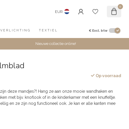
0
EUR
€
Excl. btw
VERLICHTING
TEXTIEL
Nieuwe collectie online!
lmblad
Op voorraad
 zijn deze mandjes?! Hang ze aan onze mooie wandhaken en
ken met bijv. knoflook of in de kinderkamer met een knuffeltje.
llig en ze zijn nog functioneel ook. Je kan er alle kanten mee