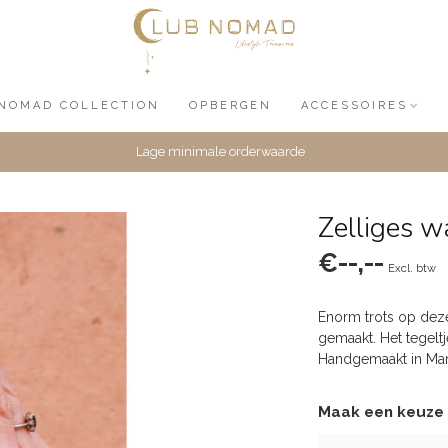
NOMAD COLLECTION
OPBERGEN
ACCESSOIRES
Lage minimale orderwaarde
Zelliges 
€--,--
Excl. btw
Enorm trots op deze
gemaakt. Het tegelt
Handgemaakt in Marok
Maak een keuze