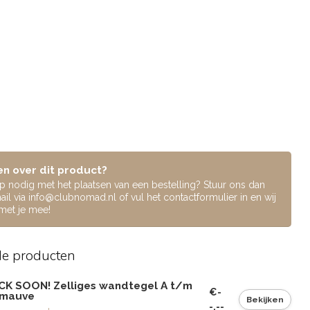
n over dit product?
lp nodig met het plaatsen van een bestelling? Stuur ons dan
ail via
info@clubnomad.nl
of vul het contactformulier in en wij
 met je mee!
de producten
CK SOON! Zelliges wandtegel A t/m
€-
| mauve
Bekijken
-,--