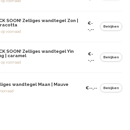
 op voorraad
CK SOON! Zelliges wandtegel Zon |
€-
rracotta
Bekijken
-,--
 op voorraad
CK SOON! Zelliges wandtegel Yin
€-
ng | caramel
Bekijken
-,--
 op voorraad
lliges wandtegel Maan | Mauve
€--,--
Bekijken
voorraad