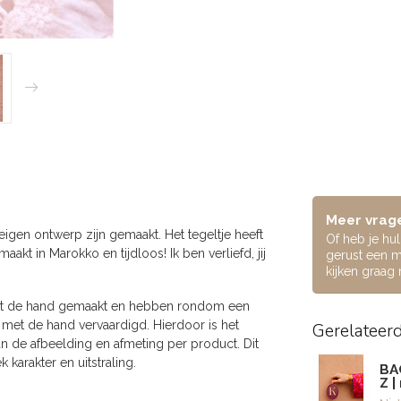
Meer vrage
igen ontwerp zijn gemaakt. Het tegeltje heeft
Of heb je hu
t in Marokko en tijdloos! Ik ben verliefd, jij
gerust een m
kijken graag
 met de hand gemaakt en hebben rondom een
met de hand vervaardigd. Hierdoor is het
Gerelateer
aan de afbeelding en afmeting per product. Dit
karakter en uitstraling.
BA
Z 