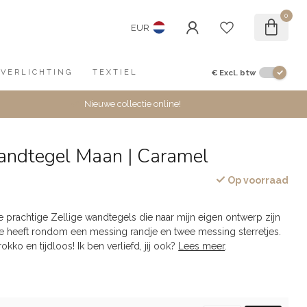
0
EUR
€
Excl. btw
VERLICHTING
TEXTIEL
Nieuwe collectie online!
wandtegel Maan | Caramel
Op voorraad
 prachtige Zellige wandtegels die naar mijn eigen ontwerp zijn
je heeft rondom een messing randje en twee messing sterretjes.
ko en tijdloos! Ik ben verliefd, jij ook?
Lees meer
.