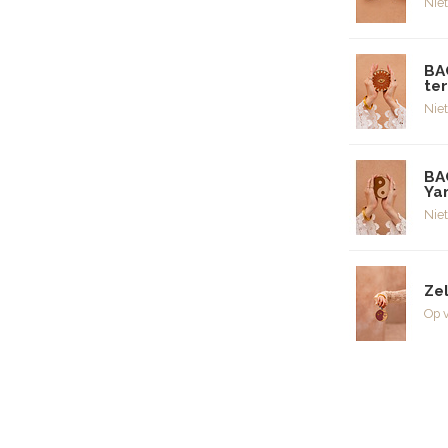
Niet
BA
te
Niet
BA
Ya
Niet
Ze
Op 