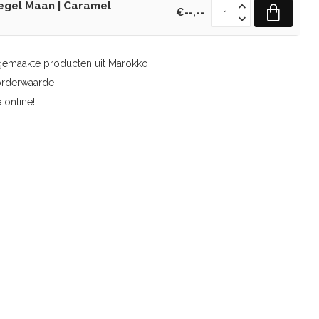
egel Maan | Caramel
€--,--
gemaakte producten uit Marokko
orderwaarde
 online!