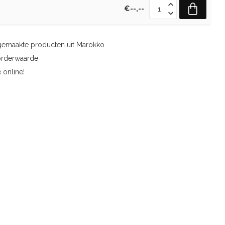
€--,--
gemaakte producten uit Marokko
orderwaarde
 online!