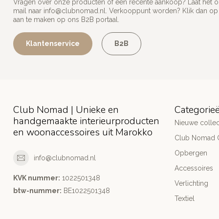
Vragen over onze producten of een recente aankoop? Laat het on
mail naar
info@clubnomad.nl
. Verkooppunt worden? Klik dan o
aan te maken op ons B2B portaal.
Klantenservice
B2B
Club Nomad | Unieke en
Categorie
handgemaakte interieurproducten
Nieuwe collec
en woonaccessoires uit Marokko
Club Nomad C
Opbergen
info@clubnomad.nl
Accessoires
KVK nummer:
1022501348
Verlichting
btw-nummer:
BE1022501348
Textiel