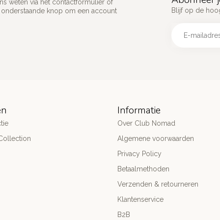
s weten via het contactformulier of
Blijf op de hoo
p onderstaande knop om een account
ën
Informatie
tie
Over Club Nomad
ollection
Algemene voorwaarden
Privacy Policy
Betaalmethoden
Verzenden & retourneren
Klantenservice
B2B