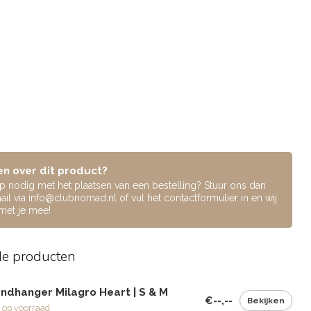
n over dit product?
lp nodig met het plaatsen van een bestelling? Stuur ons dan
ail via
info@clubnomad.nl
of vul het contactformulier in en wij
 met je mee!
de producten
ndhanger Milagro Heart | S & M
€--,--
Bekijken
 op voorraad