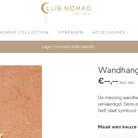
NOMAD COLLECTION
OPBERGEN
ACCESSOIRES
Lage minimale orderwaarde
Wandhange
€--,--
Excl. btw
De messing wandhan
vervaardigd. Deze ey
hart) staat symbool
Maak een keuze