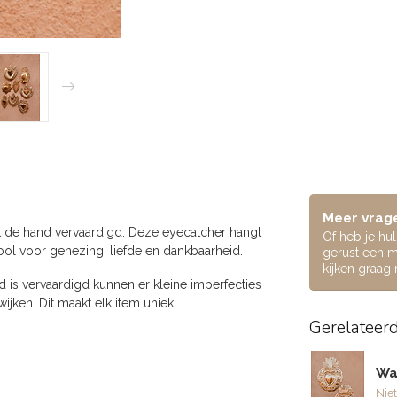
Meer vrage
 de hand vervaardigd. Deze eyecatcher hangt
Of heb je hu
mbool voor genezing, liefde en dankbaarheid.
gerust een m
kijken graag
is vervaardigd kunnen er kleine imperfecties
ijken. Dit maakt elk item uniek!
Gerelateer
Wa
Niet