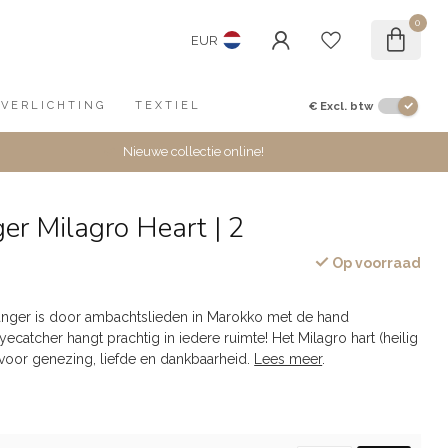
0
EUR
€
Excl. btw
VERLICHTING
TEXTIEL
Nieuwe collectie online!
r Milagro Heart | 2
Op voorraad
ger is door ambachtslieden in Marokko met de hand
ecatcher hangt prachtig in iedere ruimte! Het Milagro hart (heilig
 voor genezing, liefde en dankbaarheid.
Lees meer
.