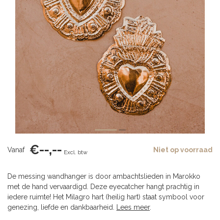
€--,--
Vanaf
Niet op voorraad
Excl. btw
De messing wandhanger is door ambachtslieden in Marokko
met de hand vervaardigd. Deze eyecatcher hangt prachtig in
iedere ruimte! Het Milagro hart (heilig hart) staat symbool voor
genezing, liefde en dankbaarheid.
Lees meer
.