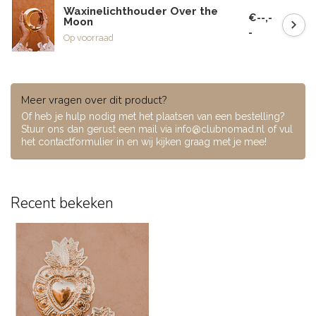
Waxinelichthouder Over the
€--,-
Moon
-
Op voorraad
Meer vragen over dit product?
Of heb je hulp nodig met het plaatsen van een bestelling?
Stuur ons dan gerust een mail via
info@clubnomad.nl
of vul
het contactformulier in en wij kijken graag met je mee!
Recent bekeken