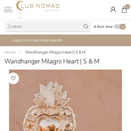
0
MENU
€
Excl. btw
Lage minimale orderwaarde
Home
/
Wandhanger Milagro Heart | S & M
Wandhanger Milagro Heart | S & M