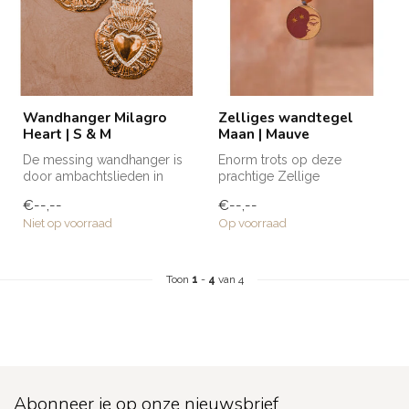
Wandhanger Milagro
Zelliges wandtegel
Heart | S & M
Maan | Mauve
De messing wandhanger is
Enorm trots op deze
door ambachtslieden in
prachtige Zellige
Marokko met de hand
wandtegels die naar mijn
€--,--
€--,--
vervaardigd....
eigen ontwerp zij...
Niet op voorraad
Op voorraad
Toon
1
-
4
van 4
Abonneer je op onze nieuwsbrief