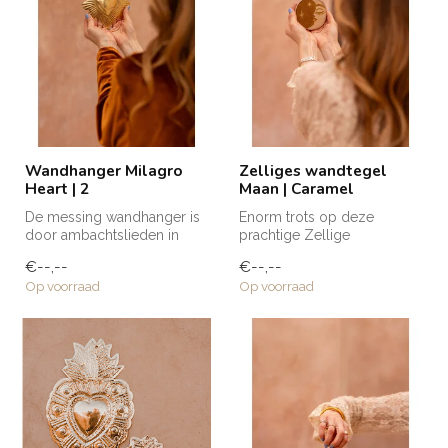
Wandhanger Milagro
Zelliges wandtegel
Heart | 2
Maan | Caramel
De messing wandhanger is
Enorm trots op deze
door ambachtslieden in
prachtige Zellige
Marokko met de hand
wandtegels die naar mijn
€--,--
€--,--
vervaardigd....
eigen ontwerp zij...
Op voorraad
Op voorraad