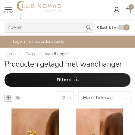
0
MENU
€
Excl. btw
Lage minimale orderwaarde
Home
/
Tags
/
wandhanger
Producten getagd met wandhanger
Filters