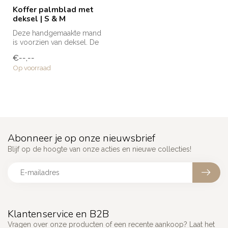
Koffer palmblad met
deksel | S & M
Deze handgemaakte mand
is voorzien van deksel. De
mand is dan ook ideaal voor
€--,--
h...
Op voorraad
Abonneer je op onze nieuwsbrief
Blijf op de hoogte van onze acties en nieuwe collecties!
Klantenservice en B2B
Vragen over onze producten of een recente aankoop? Laat het