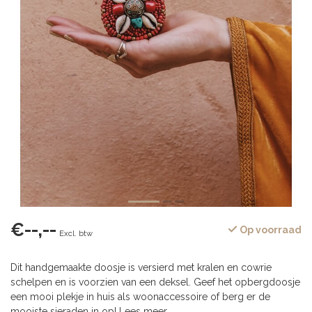
€--,--
Op voorraad
Excl. btw
Dit handgemaakte doosje is versierd met kralen en cowrie
schelpen en is voorzien van een deksel. Geef het opbergdoosje
een mooi plekje in huis als woonaccessoire of berg er de
mooiste sieraden in op!
Lees meer
.