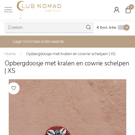
0
MENU
€
Excl. btw
Lage minimale orderwaarde
Home
/
Opbergdoosje met kralen en cowrie schelpen | XS
Opbergdoosje met kralen en cowrie schelpen
| XS