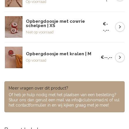
Op voorraad
Opbergdoosje met cowrie
€-
schelpen | XS
-,--
Niet op voorraad
Opbergdoosje met kralen | M
€--,--
Op voorraad
Meer vragen over dit product?
Of heb je hulp nodig met het plaatsen van een bestelling?
Stuur ons dan gerust een mail via
info@clubnomad.nl
of vul
het contactformulier in en wij kijken graag met je mee!