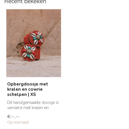
Recent bekeken
Opbergdoosje met
kralen en cowrie
schelpen | XS
Dit handgemaakte doosje is
versierd met kralen en
cowrie schelpen en is
€--,--
voorzien...
Op voorraad