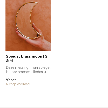
Spiegel brass moon | S
& M
Deze messing maan spiegel
is door ambachtslieden uit
Marokko met de hand
€--,--
gemaakt...
Niet op voorraad