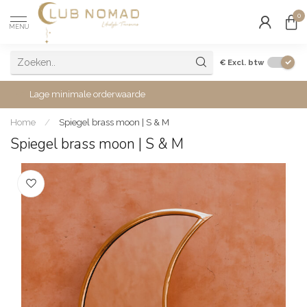
0
MENU
€
Excl. btw
Lage minimale orderwaarde
Home
/
Spiegel brass moon | S & M
Spiegel brass moon | S & M