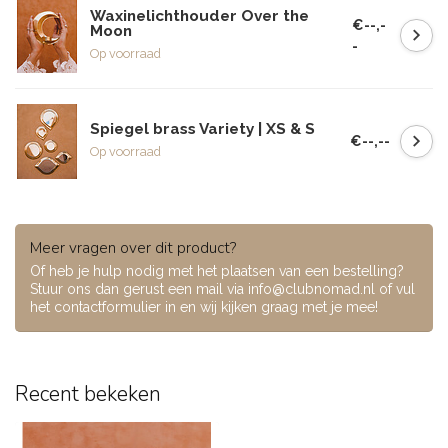
Waxinelichthouder Over the
€--,-
Moon
-
Op voorraad
Spiegel brass Variety | XS & S
€--,--
Op voorraad
Meer vragen over dit product?
Of heb je hulp nodig met het plaatsen van een bestelling?
Stuur ons dan gerust een mail via
info@clubnomad.nl
of vul
het contactformulier in en wij kijken graag met je mee!
Recent bekeken