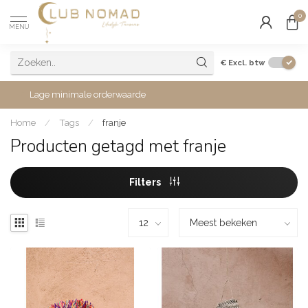
0
MENU
€
Excl. btw
Lage minimale orderwaarde
Home
/
Tags
/
franje
Producten getagd met franje
Filters