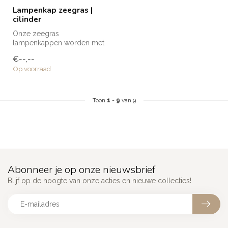
Lampenkap zeegras |
cilinder
Onze zeegras
lampenkappen worden met
de hand gemaakt door de
€--,--
getalenteerde ambac...
Op voorraad
Toon
1
-
9
van 9
Abonneer je op onze nieuwsbrief
Blijf op de hoogte van onze acties en nieuwe collecties!