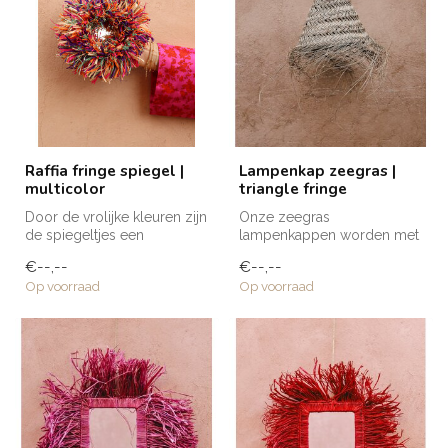
Raffia fringe spiegel |
Lampenkap zeegras |
multicolor
triangle fringe
Door de vrolijke kleuren zijn
Onze zeegras
de spiegeltjes een
lampenkappen worden met
blikvanger die sfeer en een
de hand gemaakt door de
€--,--
€--,--
"po...
getalenteerde ambac...
Op voorraad
Op voorraad