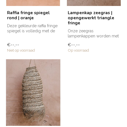
Raffia fringe spiegel
Lampenkap zeegras |
rond | oranje
opengewerkt triangle
fringe
Deze gekleurde raffia fringe
spiegel is volledig met de
Onze zeegras
hand vervaardigd door am...
lampenkappen worden met
de hand gemaakt door de
€--,--
€--,--
getalenteerde ambac...
Niet op voorraad
Op voorraad