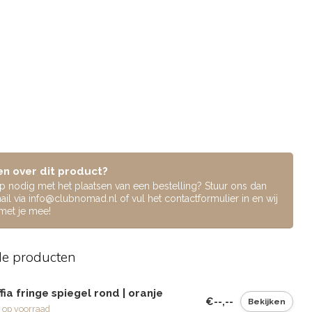
n over dit product?
lp nodig met het plaatsen van een bestelling? Stuur ons dan
ail via
info@clubnomad.nl
of vul het contactformulier in en wij
 met je mee!
de producten
fia fringe spiegel rond | oranje
€--,--
Bekijken
 op voorraad