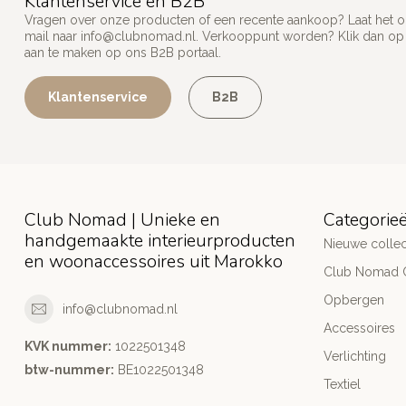
Klantenservice en B2B
Vragen over onze producten of een recente aankoop? Laat het on
mail naar
info@clubnomad.nl
. Verkooppunt worden? Klik dan o
aan te maken op ons B2B portaal.
Klantenservice
B2B
Club Nomad | Unieke en
Categorie
handgemaakte interieurproducten
Nieuwe collec
en woonaccessoires uit Marokko
Club Nomad C
Opbergen
info@clubnomad.nl
Accessoires
KVK nummer:
1022501348
Verlichting
btw-nummer:
BE1022501348
Textiel