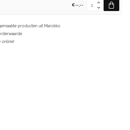
€--,--
gemaakte producten uit Marokko
orderwaarde
 online!