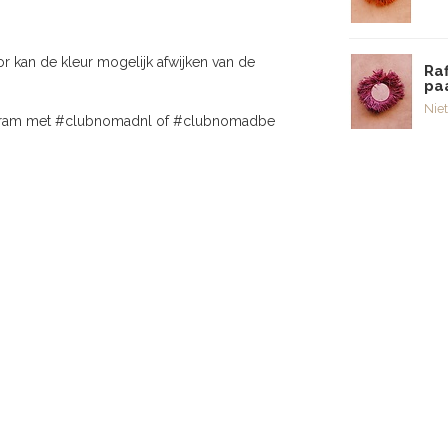
or kan de kleur mogelijk afwijken van de
Raf
pa
Niet
agram met #clubnomadnl of #clubnomadbe