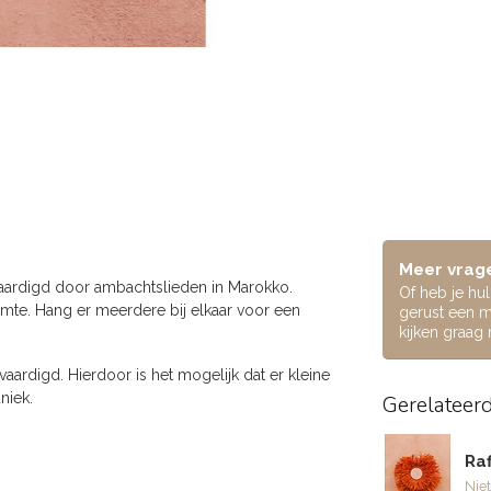
Meer vrage
rvaardigd door ambachtslieden in Marokko.
Of heb je hu
imte. Hang er meerdere bij elkaar voor een
gerust een m
kijken graag
ardigd. Hierdoor is het mogelijk dat er kleine
niek.
Gerelateer
Raf
Niet