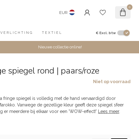
0
EUR
€
Excl. btw
VERLICHTING
TEXTIEL
Nieuwe collectie online!
ge spiegel rond | paars/roze
Niet op voorraad
ia fringe spiegel is volledig met de hand vervaardigd door
arokko. Vanwege de gezellige kleur geeft deze spiegel sfeer
ng er meerdere bij elkaar voor een 'WOW-effect!'
Lees meer
.