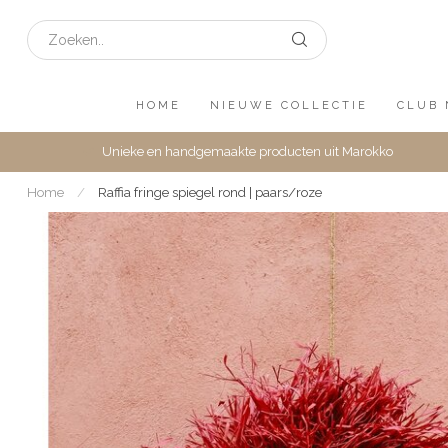
HOME
NIEUWE COLLECTIE
CLUB 
Unieke en handgemaakte producten uit Marokko
Home
/
Raffia fringe spiegel rond | paars/roze