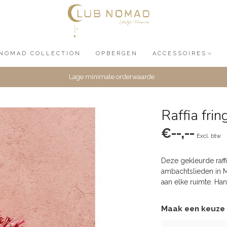
NOMAD COLLECTION
OPBERGEN
ACCESSOIRES
Lage minimale orderwaarde
Raffia frin
€--,--
Excl. btw
Deze gekleurde raff
ambachtslieden in M
aan elke ruimte. Ha
Maak een keuze