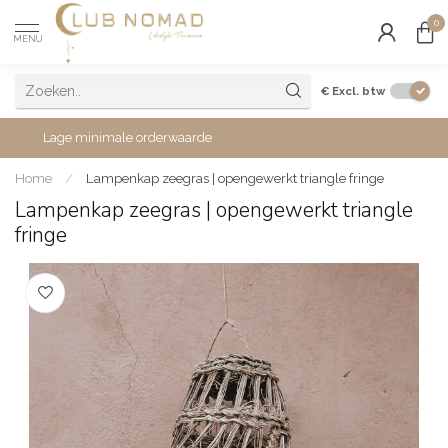
0
MENU
€
Excl. btw
Lage minimale orderwaarde
Home
/
Lampenkap zeegras | opengewerkt triangle fringe
Lampenkap zeegras | opengewerkt triangle
fringe