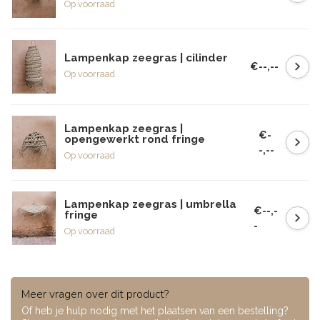
Op voorraad
Lampenkap zeegras | cilinder
€--,--
Op voorraad
Lampenkap zeegras |
€-
opengewerkt rond fringe
-,--
Op voorraad
Lampenkap zeegras | umbrella
€--,-
fringe
-
Op voorraad
Meer vragen over dit product?
Of heb je hulp nodig met het plaatsen van een bestelling?