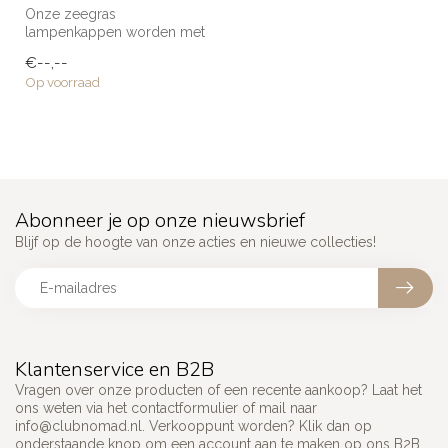
Onze zeegras
lampenkappen worden met
de hand gemaakt door de
€--,--
getalenteerde ambac...
Op voorraad
Abonneer je op onze nieuwsbrief
Blijf op de hoogte van onze acties en nieuwe collecties!
Klantenservice en B2B
Vragen over onze producten of een recente aankoop? Laat het
ons weten via het contactformulier of mail naar
info@clubnomad.nl
. Verkooppunt worden? Klik dan op
onderstaande knop om een account aan te maken op ons B2B