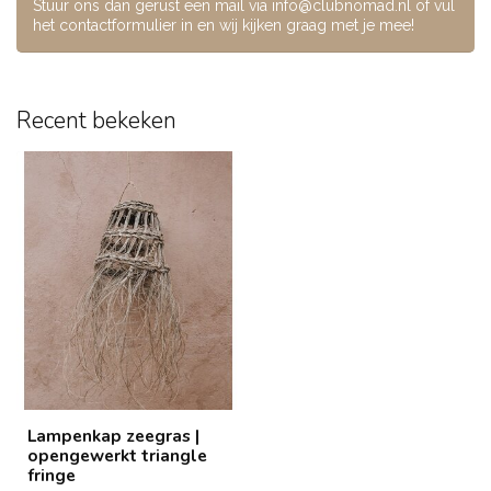
Stuur ons dan gerust een mail via
info@clubnomad.nl
of vul
het contactformulier in en wij kijken graag met je mee!
Recent bekeken
Lampenkap zeegras |
opengewerkt triangle
fringe