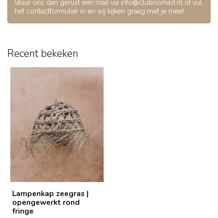
Stuur ons dan gerust een mail via
info@clubnomad.nl
of vul
het contactformulier in en wij kijken graag met je mee!
Recent bekeken
Lampenkap zeegras |
opengewerkt rond
fringe