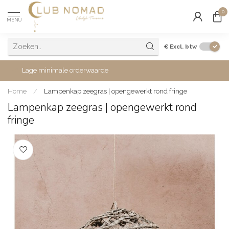
0
MENU
€
Excl. btw
Lage minimale orderwaarde
Home
/
Lampenkap zeegras | opengewerkt rond fringe
Lampenkap zeegras | opengewerkt rond
fringe