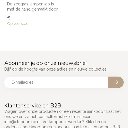
De zeegras lampenkap is
met de hand gemaakt door
de getalenteerde
€--,--
ambachtslieden...
Op voorraad
Abonneer je op onze nieuwsbrief
Blijf op de hoogte van onze acties en nieuwe collecties!
Klantenservice en B2B
Vragen over onze producten of een recente aankoop? Laat het
ons weten via het contactformulier of mail naar
info@clubnomad.nl
. Verkooppunt worden? Klik dan op
onderstaande knop om een account aan te maken op ons B2B