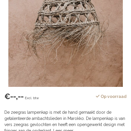
€--,--
Op voorraad
Excl. btw
De zeegras lampenkap is met de hand gemaakt door de
getalenteerde ambachtslieden in Marokko. De lampenkap is van
vers zeegras gevlochten en heeft een opengewerkt design met
fringes aan de onderkant.
Lees meer
.