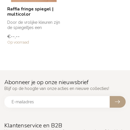
Raffia fringe spiegel |
multicolor
Door de vrolijke kleuren zijn
de spiegeltjes een
blikvanger die sfeer en een
€--,--
"po...
Op voorraad
Abonneer je op onze nieuwsbrief
Blijf op de hoogte van onze acties en nieuwe collecties!
Klantenservice en B2B