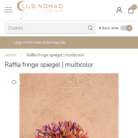
0
MENU
€
Excl. btw
Lage minimale orderwaarde
Home
/
Raffia fringe spiegel | multicolor
Raffia fringe spiegel | multicolor