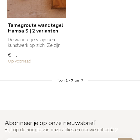
Tamegroute wandtegel
Hamsa S | 2 varianten
De wandtegels zijn een
kunstwerk op zich! Ze zijn
volledig met de hand
€--,--
gemaakt e...
Op voorraad
Toon
1
-
7
van 7
Abonneer je op onze nieuwsbrief
Blijf op de hoogte van onze acties en nieuwe collecties!