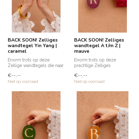
BACK SOON! Zelliges
BACK SOON! Zelliges
wandtegel Yin Yang |
wandtegel A t/m Z |
caramel
mauve
Enorm trots op deze
Enorm trots op deze
Zellige wandtegels die naar
prachtige Zelliges
Club Nomads eigen
wandtegeltjes die naar Club
€--,--
€--,--
ontwerp zijn g...
Nomads eigen ...
Niet op voorraad
Niet op voorraad