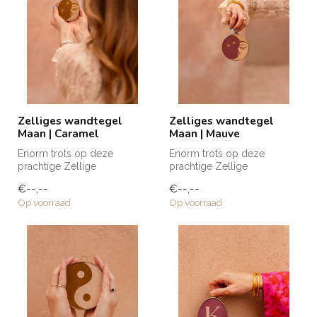
Zelliges wandtegel
Zelliges wandtegel
Maan | Caramel
Maan | Mauve
Enorm trots op deze
Enorm trots op deze
prachtige Zellige
prachtige Zellige
wandtegels die naar mijn
wandtegels die naar mijn
€--,--
€--,--
eigen ontwerp zij...
eigen ontwerp zij...
Op voorraad
Op voorraad