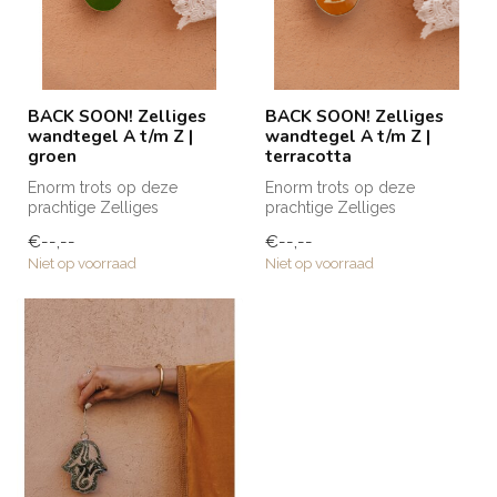
BACK SOON! Zelliges
BACK SOON! Zelliges
wandtegel A t/m Z |
wandtegel A t/m Z |
groen
terracotta
Enorm trots op deze
Enorm trots op deze
prachtige Zelliges
prachtige Zelliges
wandtegeltjes die naar Club
wandtegeltjes die naar Club
€--,--
€--,--
Nomads eigen ...
Nomads eigen ...
Niet op voorraad
Niet op voorraad