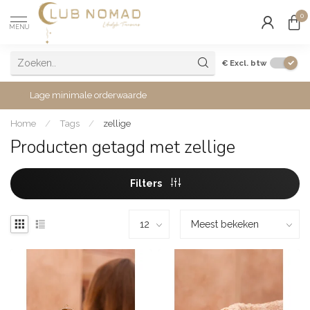
0
MENU
€
Excl. btw
Lage minimale orderwaarde
Home
/
Tags
/
zellige
Producten getagd met zellige
Filters