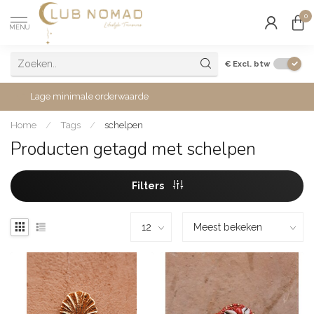
0
MENU
€
Excl. btw
Lage minimale orderwaarde
Home
/
Tags
/
schelpen
Producten getagd met schelpen
Filters