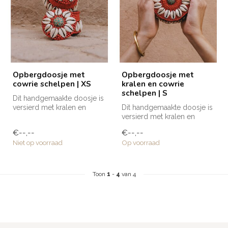
Opbergdoosje met
Opbergdoosje met
cowrie schelpen | XS
kralen en cowrie
schelpen | S
Dit handgemaakte doosje is
versierd met kralen en
Dit handgemaakte doosje is
cowrie schelpen en is
versierd met kralen en
voorzien...
cowrie schelpen en is
€--,--
€--,--
voorzien...
Niet op voorraad
Op voorraad
Toon
1
-
4
van 4