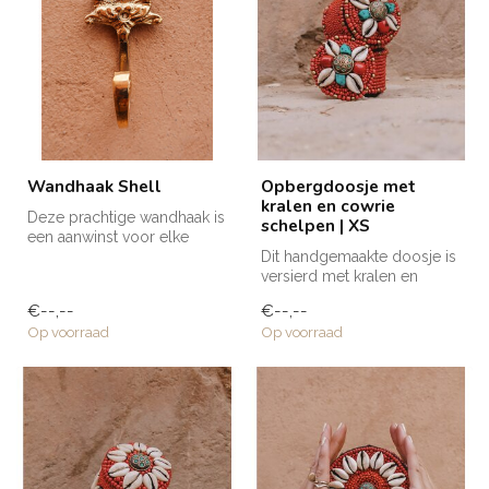
Wandhaak Shell
Opbergdoosje met
kralen en cowrie
Deze prachtige wandhaak is
schelpen | XS
een aanwinst voor elke
ruimte in huis! Voor een
Dit handgemaakte doosje is
handd...
versierd met kralen en
cowrie schelpen en is
€--,--
€--,--
voorzien...
Op voorraad
Op voorraad