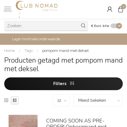
0
MENU
€
Excl. btw
Lage minimale orderwaarde
Home
/
Tags
/
pompom mand met deksel
Producten getagd met pompom mand
met deksel
Filters
COMING SOON AS PRE-
ORDER! Opbergmand met