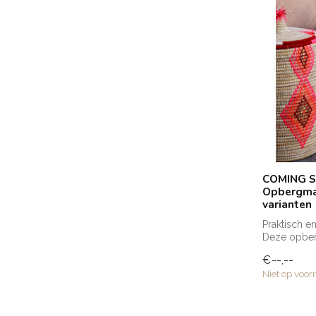
COMING S
Opbergman
varianten
Praktisch 
Deze opber
van fo...
€--,--
Niet op voor