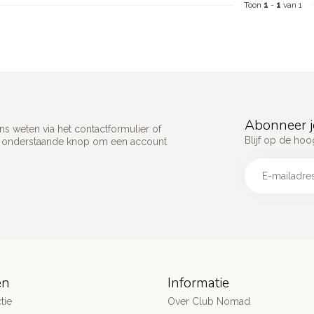
Toon
1
-
1
van 1
Abonneer j
s weten via het contactformulier of
Blijf op de hoo
p onderstaande knop om een account
ën
Informatie
tie
Over Club Nomad