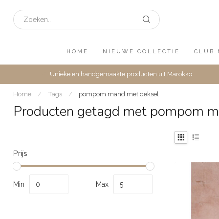
HOME
NIEUWE COLLECTIE
CLUB 
Unieke en handgemaakte producten uit Marokko
Home
/
Tags
/
pompom mand met deksel
Producten getagd met pompom m
Prijs
Min
Max