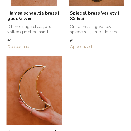
Hamsa schaaltje brass |
Spiegel brass Variety |
goud/zilver
XS & S
Dit messing schaaltje is
Onze messing Variety
volledig met de hand
spiegels zijn met de hand
gemaakt door de
gemaakt door
€--,--
€--,--
getalenteerde amba...
ambachtslieden in Ma...
Op voorraad
Op voorraad