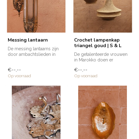
Messing lantaarn
Crochet lampenkap
triangel goud | S & L
De messing lantaarns zijn
door ambachtslieden in
De getalenteerde vrouwen
Marokko volledig met de
in Marokko doen er
hand ve...
gemiddeld 2-4 dagen over
€--,--
€--,--
een gehaakt...
Op voorraad
Op voorraad