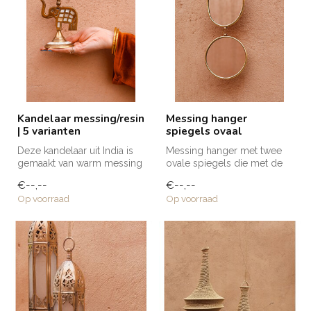
Kandelaar messing/resin
Messing hanger
| 5 varianten
spiegels ovaal
Deze kandelaar uit India is
Messing hanger met twee
gemaakt van warm messing
ovale spiegels die met de
met resin, maar wat hem
hand is vervaardigd door
€--,--
€--,--
ech...
ambac...
Op voorraad
Op voorraad