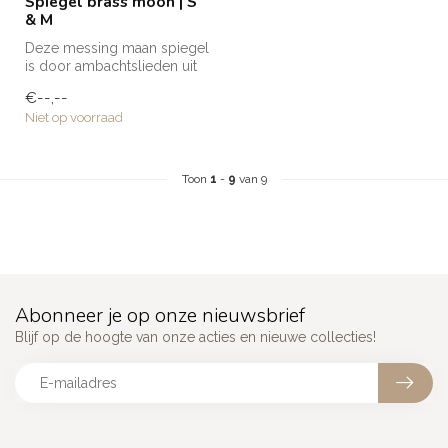
Spiegel brass moon | S
& M
Deze messing maan spiegel
is door ambachtslieden uit
Marokko met de hand
€--,--
gemaakt...
Niet op voorraad
Toon
1
-
9
van 9
Abonneer je op onze nieuwsbrief
Blijf op de hoogte van onze acties en nieuwe collecties!