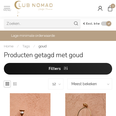
0
MENU
€
Excl. btw
Lage minimale orderwaarde
Home
/
Tags
/
goud
Producten getagd met goud
Filters