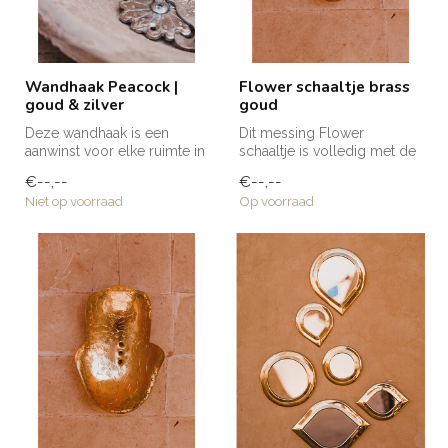
Wandhaak Peacock |
Flower schaaltje brass
goud & zilver
goud
Deze wandhaak is een
Dit messing Flower
aanwinst voor elke ruimte in
schaaltje is volledig met de
huis; in de badkamer,
hand gemaakt door de
€--,--
€--,--
keuken, ...
getalenteer...
Niet op voorraad
Op voorraad