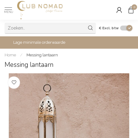
0
MENU
€
Excl. btw
Lage minimale orderwaarde
Home
/
Messing lantaarn
Messing lantaarn