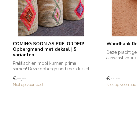
COMING SOON AS PRE-ORDER!
Wandhaak R
Opbergmand met deksel | 5
Deze prachtige
varianten
aanwinst voor e
Praktisch en mooi kunnen prima
een handd...
samen! Deze opbergmand met deksel
is groot van fo...
€--,--
€--,--
Niet op voorraad
Niet op voorraad