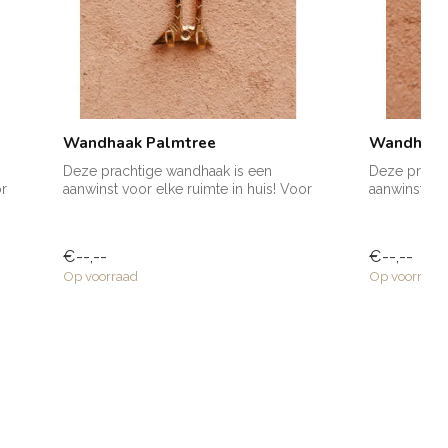
Wandhaak Palmtree
Wandhaak
Deze prachtige wandhaak is een
Deze pracht
or
aanwinst voor elke ruimte in huis! Voor
aanwinst voo
een handd...
een handd...
€--,--
€--,--
Op voorraad
Op voorraad