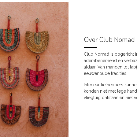
Over Club Nomad
Club Nomad is opgericht i
adembenemend en verbazi
aldaar. Van manden tot tap
eeuwenoude tradities.
Interieur liefhebbers kunn
konden niet met lege hande
vliegtuig ontstaan en niet 