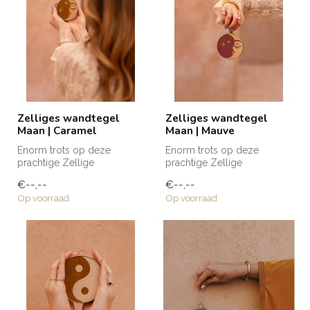
Zelliges wandtegel
Zelliges wandtegel
Maan | Caramel
Maan | Mauve
Enorm trots op deze
Enorm trots op deze
prachtige Zellige
prachtige Zellige
wandtegels die naar mijn
wandtegels die naar mijn
€--,--
€--,--
eigen ontwerp zij...
eigen ontwerp zij...
Op voorraad
Op voorraad