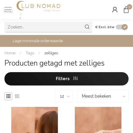
0
MENU
€
Excl. btw
Lage minimale orderwaarde
Home
/
Tags
/
zelliges
Producten getagd met zelliges
Filters