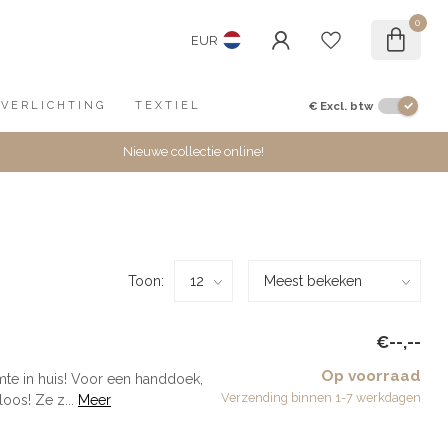
0
EUR
€
Excl. btw
VERLICHTING
TEXTIEL
Nieuwe collectie online!
Toon:
€--,--
Op voorraad
mte in huis! Voor een handdoek,
Verzending binnen 1-7 werkdagen
oos! Ze z...
Meer