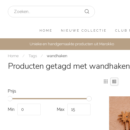
HOME
NIEUWE COLLECTIE
CLUB 
Unieke en handgemaakte producten uit Marokko
Home
/
Tags
/
wandhaken
Producten getagd met wandhaken
Prijs
Min
Max