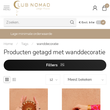
0
MENU
€
Excl. btw
Lage minimale orderwaarde
Home
/
Tags
/
wanddecoratie
Producten getagd met wanddecoratie
Filters