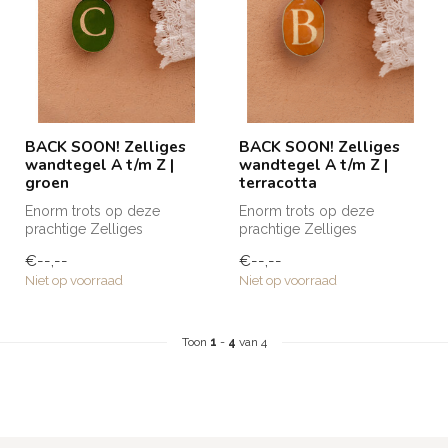
BACK SOON! Zelliges
BACK SOON! Zelliges
wandtegel A t/m Z |
wandtegel A t/m Z |
groen
terracotta
Enorm trots op deze
Enorm trots op deze
prachtige Zelliges
prachtige Zelliges
wandtegeltjes die naar Club
wandtegeltjes die naar Club
€--,--
€--,--
Nomads eigen ...
Nomads eigen ...
Niet op voorraad
Niet op voorraad
Toon
1
-
4
van 4