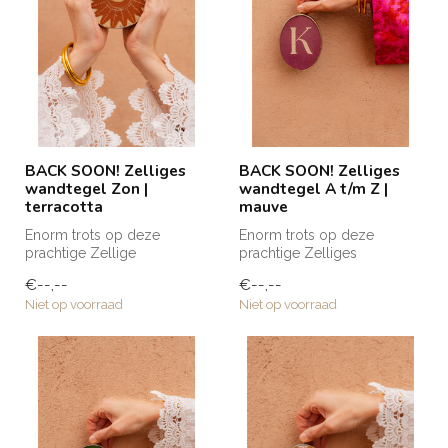
BACK SOON! Zelliges
BACK SOON! Zelliges
wandtegel Zon |
wandtegel A t/m Z |
terracotta
mauve
Enorm trots op deze
Enorm trots op deze
prachtige Zellige
prachtige Zelliges
wandtegels die naar Club
wandtegeltjes die naar Club
€--,--
€--,--
Nomads eigen ontw...
Nomads eigen ...
Niet op voorraad
Niet op voorraad