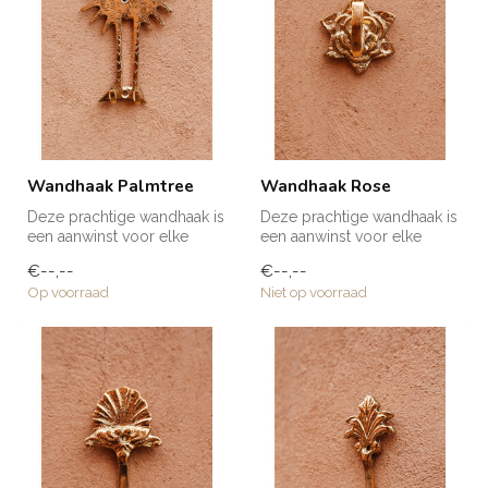
Wandhaak Palmtree
Wandhaak Rose
Deze prachtige wandhaak is
Deze prachtige wandhaak is
een aanwinst voor elke
een aanwinst voor elke
ruimte in huis! Voor een
ruimte in huis! Voor een
€--,--
€--,--
handd...
handd...
Op voorraad
Niet op voorraad