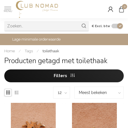
0
MENU
€
Excl. btw
Lage minimale orderwaarde
Home
/
Tags
/
toilethaak
Producten getagd met toilethaak
Filters