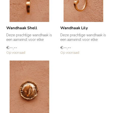
Wandhaak Shell
Wandhaak Lily
Deze prachtige wandhaak is
Deze prachtige wandhaak is
een aanwinst voor elke
een aanwinst voor elke
ruimte in huis! Voor een
ruimte in huis! Voor een
€--,--
€--,--
handd...
handd...
Op voorraad
Op voorraad