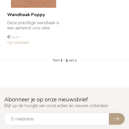
Wandhaak Poppy
Deze prachtige wandhaak is
een aanwinst voor elke
ruimte in huis! Voor een
€--,--
handd...
Op voorraad
Toon
1
-
5
van 5
Abonneer je op onze nieuwsbrief
Blijf op de hoogte van onze acties en nieuwe collecties!