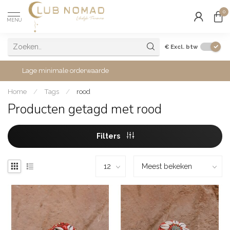
0
MENU
€
Excl. btw
Lage minimale orderwaarde
Home
/
Tags
/
rood
Producten getagd met rood
Filters