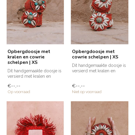
Opbergdoosje met
Opbergdoosje met
kralen en cowrie
cowrie schelpen | XS
schelpen | XS
Dit handgemaakte doosje is
Dit handgemaakte doosje is
versierd met kralen en
versierd met kralen en
cowrie schelpen en is
cowrie schelpen en is
voorzien...
€--,--
€--,--
voorzien...
Op voorraad
Niet op voorraad