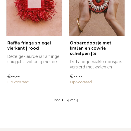
Raffia fringe spiegel
Opbergdoosje met
vierkant | rood
kralen en cowrie
schelpen | S
Deze gekleurde raffia fringe
spiegel is volledig met de
Dit handgemaakte doosje is
hand vervaardigd door am...
versierd met kralen en
cowrie schelpen en is
€--,--
€--,--
voorzien...
Op voorraad
Op voorraad
Toon
1
-
4
van 4