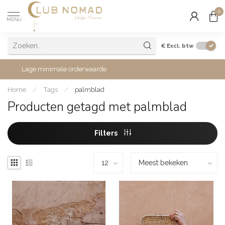
0
MENU
€
Excl. btw
Lage minimale orderwaarde
Home
/
Tags
/
palmblad
Producten getagd met palmblad
Filters