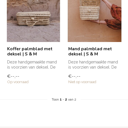
Koffer palmblad met
Mand palmblad met
deksel | S & M
deksel | S & M
Deze handgemaakte mand
Deze handgemaakte mand
is voorzien van deksel. De
is voorzien van deksel. De
mand is dan ook ideaal voor
mand is dan ook ideaal voor
€--,--
€--,--
h...
h...
Op voorraad
Niet op voorraad
Toon
1
-
2
van 2