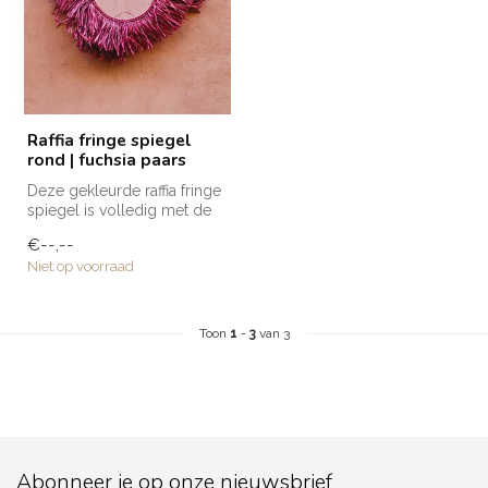
Raffia fringe spiegel
rond | fuchsia paars
Deze gekleurde raffia fringe
spiegel is volledig met de
hand vervaardigd door am...
€--,--
Niet op voorraad
Toon
1
-
3
van 3
Abonneer je op onze nieuwsbrief