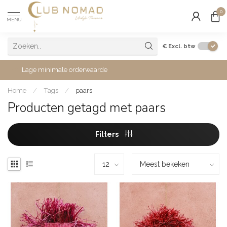
0
MENU
€
Excl. btw
Lage minimale orderwaarde
Home
/
Tags
/
paars
Producten getagd met paars
Filters