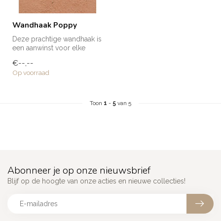
Wandhaak Poppy
Deze prachtige wandhaak is
een aanwinst voor elke
ruimte in huis! Voor een
€--,--
handd...
Op voorraad
Toon
1
-
5
van 5
Abonneer je op onze nieuwsbrief
Blijf op de hoogte van onze acties en nieuwe collecties!