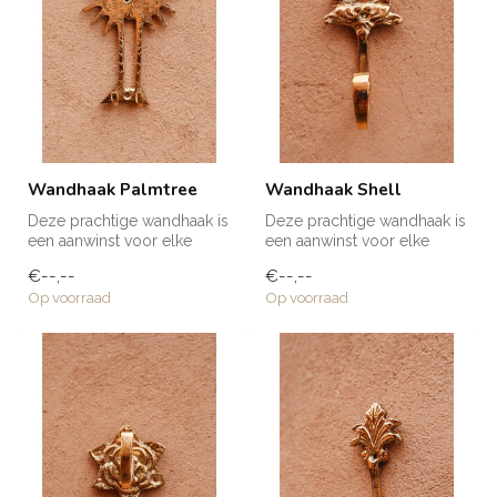
Wandhaak Palmtree
Wandhaak Shell
Deze prachtige wandhaak is
Deze prachtige wandhaak is
een aanwinst voor elke
een aanwinst voor elke
ruimte in huis! Voor een
ruimte in huis! Voor een
€--,--
€--,--
handd...
handd...
Op voorraad
Op voorraad