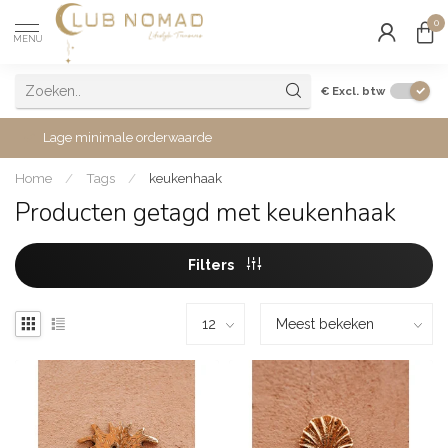
0
MENU
€
Excl. btw
Lage minimale orderwaarde
Home
/
Tags
/
keukenhaak
Producten getagd met keukenhaak
Filters