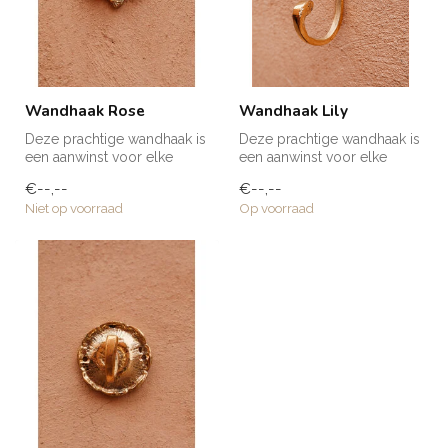
Wandhaak Rose
Wandhaak Lily
Deze prachtige wandhaak is
Deze prachtige wandhaak is
een aanwinst voor elke
een aanwinst voor elke
ruimte in huis! Voor een
ruimte in huis! Voor een
€--,--
€--,--
handd...
handd...
Niet op voorraad
Op voorraad