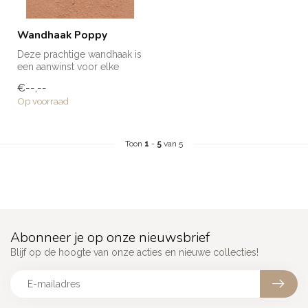
Wandhaak Poppy
Deze prachtige wandhaak is
een aanwinst voor elke
ruimte in huis! Voor een
€--,--
handd...
Op voorraad
Toon
1
-
5
van 5
Abonneer je op onze nieuwsbrief
Blijf op de hoogte van onze acties en nieuwe collecties!