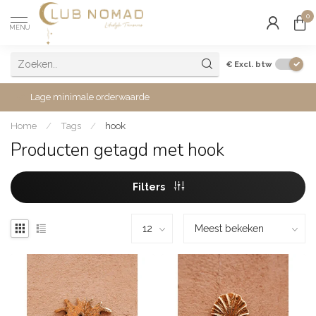
0
MENU
€
Excl. btw
Lage minimale orderwaarde
Home
/
Tags
/
hook
Producten getagd met hook
Filters