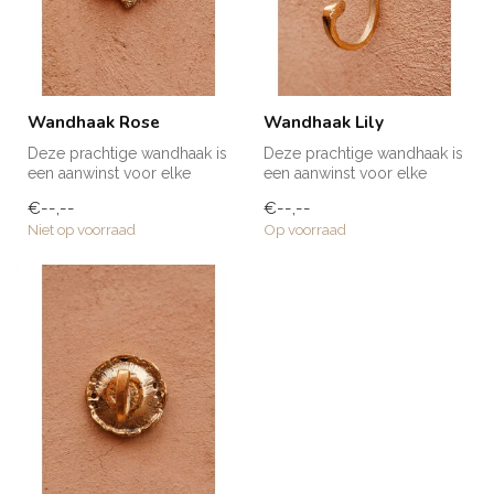
Wandhaak Rose
Wandhaak Lily
Deze prachtige wandhaak is
Deze prachtige wandhaak is
een aanwinst voor elke
een aanwinst voor elke
ruimte in huis! Voor een
ruimte in huis! Voor een
€--,--
€--,--
handd...
handd...
Niet op voorraad
Op voorraad