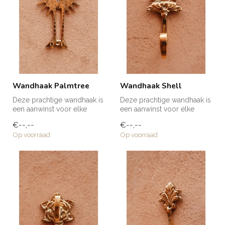
Wandhaak Palmtree
Wandhaak Shell
Deze prachtige wandhaak is
Deze prachtige wandhaak is
een aanwinst voor elke
een aanwinst voor elke
ruimte in huis! Voor een
ruimte in huis! Voor een
€--,--
€--,--
handd...
handd...
Op voorraad
Op voorraad