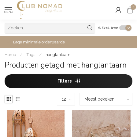
0
MENU
€
Excl. btw
Lage minimale orderwaarde
Home
/
Tags
/
hanglantaarn
Producten getagd met hanglantaarn
Filters