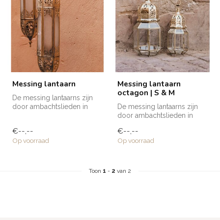
Messing lantaarn
Messing lantaarn
octagon | S & M
De messing lantaarns zijn
door ambachtslieden in
De messing lantaarns zijn
Marokko volledig met de
door ambachtslieden in
hand ve...
Marokko volledig met de
€--,--
€--,--
hand ve...
Op voorraad
Op voorraad
Toon
1
-
2
van 2