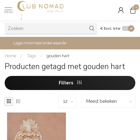
0
MENU
€
Excl. btw
Lage minimale orderwaarde
Home
/
Tags
/
gouden hart
Producten getagd met gouden hart
Filters