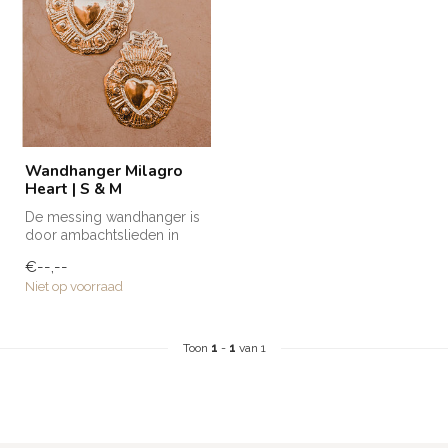
Wandhanger Milagro
Heart | S & M
De messing wandhanger is
door ambachtslieden in
Marokko met de hand
€--,--
vervaardigd....
Niet op voorraad
Toon
1
-
1
van 1