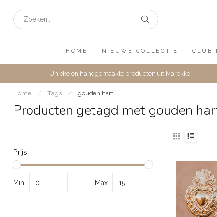
HOME
NIEUWE COLLECTIE
CLUB 
Unieke en handgemaakte producten uit Marokko
Home
/
Tags
/
gouden hart
Producten getagd met gouden har
Prijs
Min
Max