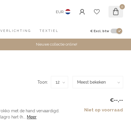
0
EUR
€
Excl. btw
VERLICHTING
TEXTIEL
Nieuwe collectie online!
Toon:
€--,--
Niet op voorraad
okko met de hand vervaardigd.
gro hart (h...
Meer