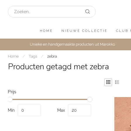
HOME
NIEUWE COLLECTIE
CLUB 
Unieke en handgemaakte producten uit Marokko
Home
/
Tags
/
zebra
Producten getagd met zebra
Prijs
Min
Max