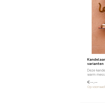
Kandelaar 
varianten
Deze kandel
warm messi
ech...
€--,--
Op voorraad