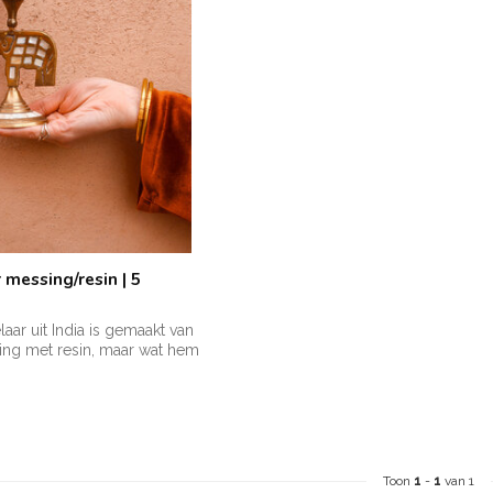
messing/resin | 5
aar uit India is gemaakt van
ng met resin, maar wat hem
Toon
1
-
1
van 1