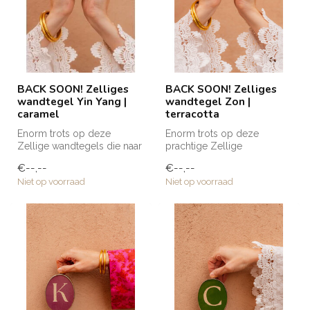
BACK SOON! Zelliges
BACK SOON! Zelliges
wandtegel Yin Yang |
wandtegel Zon |
caramel
terracotta
Enorm trots op deze
Enorm trots op deze
Zellige wandtegels die naar
prachtige Zellige
Club Nomads eigen
wandtegels die naar Club
€--,--
€--,--
ontwerp zijn g...
Nomads eigen ontw...
Niet op voorraad
Niet op voorraad