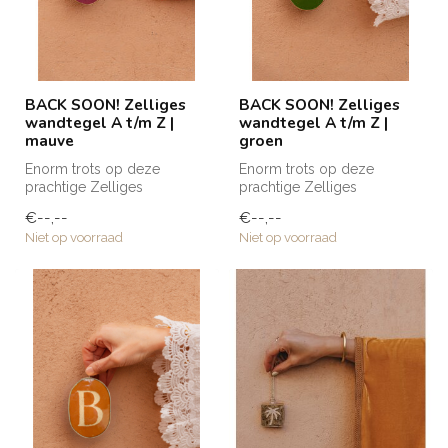
BACK SOON! Zelliges
BACK SOON! Zelliges
wandtegel A t/m Z |
wandtegel A t/m Z |
mauve
groen
Enorm trots op deze
Enorm trots op deze
prachtige Zelliges
prachtige Zelliges
wandtegeltjes die naar Club
wandtegeltjes die naar Club
€--,--
€--,--
Nomads eigen ...
Nomads eigen ...
Niet op voorraad
Niet op voorraad