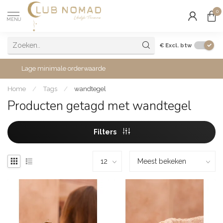
0
MENU
€
Excl. btw
Lage minimale orderwaarde
Home
/
Tags
/
wandtegel
Producten getagd met wandtegel
Filters