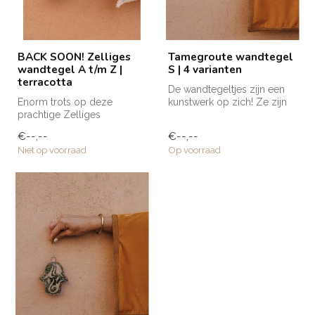
BACK SOON! Zelliges
Tamegroute wandtegel
wandtegel A t/m Z |
S | 4 varianten
terracotta
De wandtegeltjes zijn een
Enorm trots op deze
kunstwerk op zich! Ze zijn
prachtige Zelliges
volledig met de hand
wandtegeltjes die naar Club
gemaak...
€--,--
€--,--
Nomads eigen ...
Niet op voorraad
Op voorraad