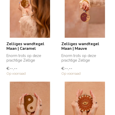
Zelliges wandtegel
Zelliges wandtegel
Maan | Caramel
Maan | Mauve
Enorm trots op deze
Enorm trots op deze
prachtige Zellige
prachtige Zellige
wandtegels die naar mijn
wandtegels die naar mijn
€--,--
€--,--
eigen ontwerp zij...
eigen ontwerp zij...
Op voorraad
Op voorraad