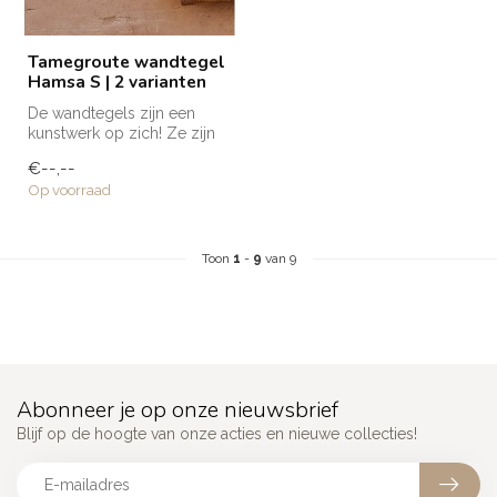
Tamegroute wandtegel
Hamsa S | 2 varianten
De wandtegels zijn een
kunstwerk op zich! Ze zijn
volledig met de hand
€--,--
gemaakt e...
Op voorraad
Toon
1
-
9
van 9
Abonneer je op onze nieuwsbrief
Blijf op de hoogte van onze acties en nieuwe collecties!