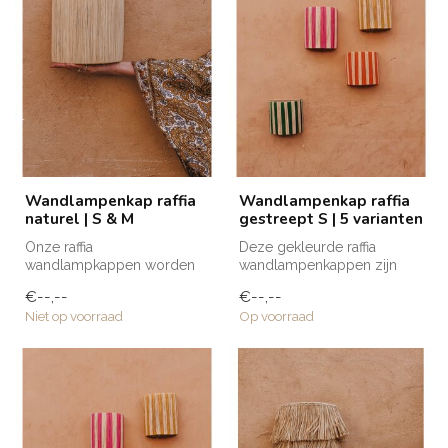
Wandlampenkap raffia
Wandlampenkap raffia
naturel | S & M
gestreept S | 5 varianten
Onze raffia
Deze gekleurde raffia
wandlampkappen worden
wandlampenkappen zijn
met de hand gemaakt door
met de hand gemaakt door
€--,--
€--,--
de getalenteerde amba...
de getalent...
Niet op voorraad
Op voorraad