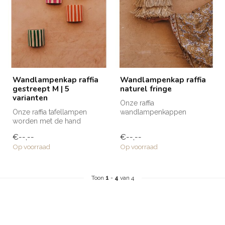
Wandlampenkap raffia
Wandlampenkap raffia
gestreept M | 5
naturel fringe
varianten
Onze raffia
Onze raffia tafellampen
wandlampenkappen
worden met de hand
worden met de hand
gemaakt door de
gemaakt door de
€--,--
€--,--
getalenteerde ambacht...
getalenteerde am...
Op voorraad
Op voorraad
Toon
1
-
4
van 4