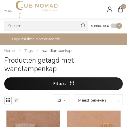
0
MENU
€
Excl. btw
Lage minimale orderwaarde
Home
/
Tags
/
wandlampenkap
Producten getagd met
wandlampenkap
Filters