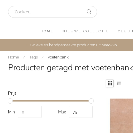
HOME
NIEUWE COLLECTIE
CLUB 
Unieke en handgemaakte producten uit Marokko
Home
/
Tags
/
voetenbank
Producten getagd met voetenbank
Prijs
Min
Max