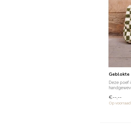
Geblokte 
Deze poef i
handgeweve
heeft een...
€--,--
Op voorraad