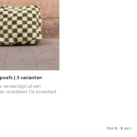
poefs | 3 varianten
s vervaardigd uit een
n vloerkleed. De bovenkant
Toon
1
-
1
van 1