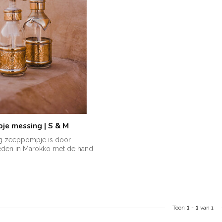
e messing | S & M
g zeeppompje is door
eden in Marokko met de hand
..
Toon
1
-
1
van 1