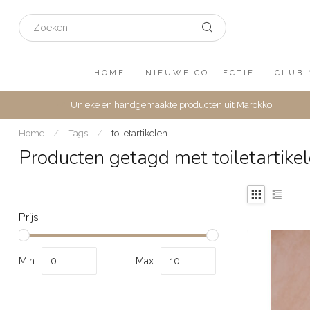
HOME
NIEUWE COLLECTIE
CLUB 
Unieke en handgemaakte producten uit Marokko
Home
/
Tags
/
toiletartikelen
Producten getagd met toiletartike
Prijs
Min
Max