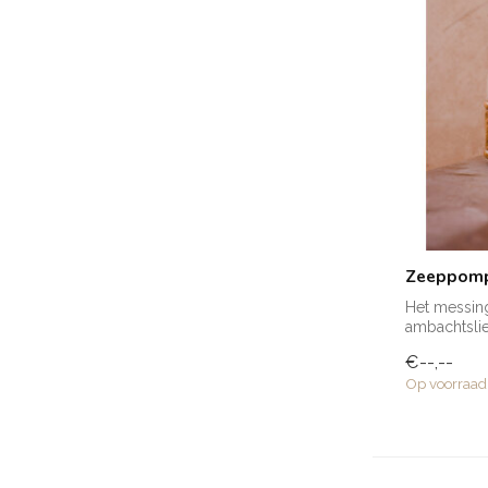
Zeeppompj
Het messin
ambachtsli
vervaardigd.
€--,--
Op voorraad