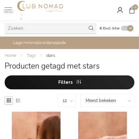
0
MENU
€
Excl. btw
Lage minimale orderwaarde
Home
/
Tags
/
stars
Producten getagd met stars
Filters