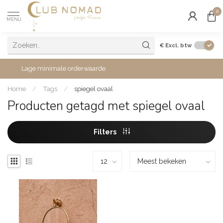
0
MENU
€
Excl. btw
Lage minimale orderwaarde
Home
/
Tags
/
spiegel ovaal
Producten getagd met spiegel ovaal
Filters