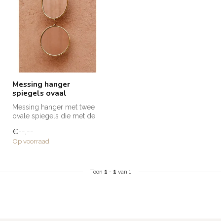
Messing hanger
spiegels ovaal
Messing hanger met twee
ovale spiegels die met de
hand is vervaardigd door
€--,--
ambac...
Op voorraad
Toon
1
-
1
van 1