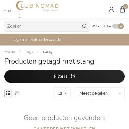
0
MENU
€
Excl. btw
Lage minimale orderwaarde
Home
/
Tags
/
slang
Producten getagd met slang
Filters
Geen producten gevonden!