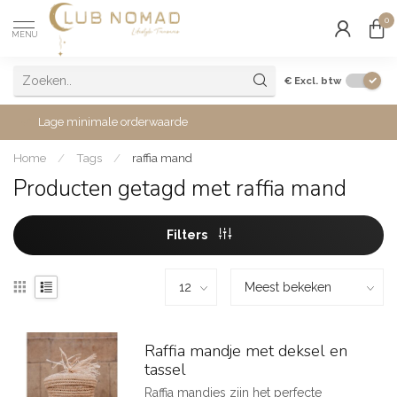
0
MENU
€
Excl. btw
Lage minimale orderwaarde
Home
/
Tags
/
raffia mand
Producten getagd met raffia mand
Filters
Raffia mandje met deksel en
tassel
Raffia mandjes zijn het perfecte