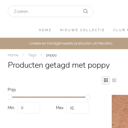
HOME
NIEUWE COLLECTIE
CLUB 
Unieke en handgemaakte producten uit Marokko
Home
/
Tags
/
poppy
Producten getagd met poppy
Prijs
Min
Max