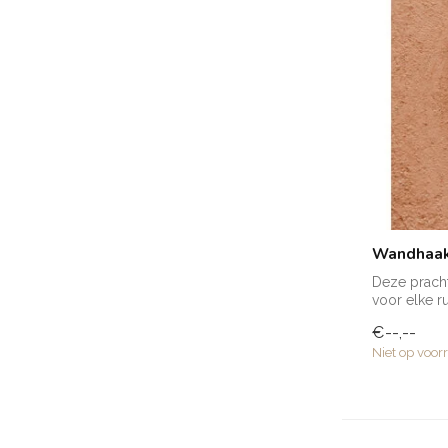
Wandhaak
Deze pracht
voor elke r
handd...
€--,--
Niet op voor