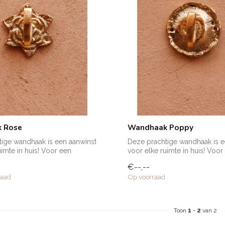
 Rose
Wandhaak Poppy
ige wandhaak is een aanwinst
Deze prachtige wandhaak is e
uimte in huis! Voor een
voor elke ruimte in huis! Voor
handd...
€--,--
raad
Op voorraad
Toon
1
-
2
van 2