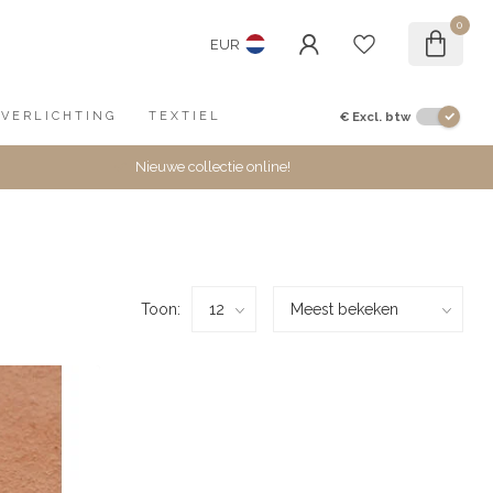
0
EUR
€
Excl. btw
VERLICHTING
TEXTIEL
Nieuwe collectie online!
Toon: